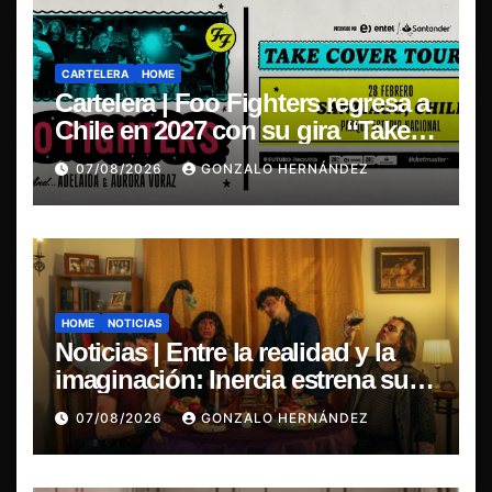
CARTELERA
HOME
Cartelera | Foo Fighters regresa a
Chile en 2027 con su gira “Take
Cover Tour 2027”
07/08/2026
GONZALO HERNÁNDEZ
HOME
NOTICIAS
Noticias | Entre la realidad y la
imaginación: Inercia estrena su
primer single “Marilina”
07/08/2026
GONZALO HERNÁNDEZ