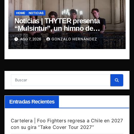
HOME
NOTICIAS
Noticias | THYTER presenta
“Mulsintur”, un himno de
heavy/power metal inspirado en
AGO 7, 2026
GONZALO HERNÁNDEZ
Tomás Paniri
Entradas Recientes
Cartelera | Foo Fighters regresa a Chile en 2027
con su gira “Take Cover Tour 2027”