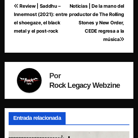
Navegación
Review | Saddhu –
Noticias | De la mano del
Innermost (2021): entre
productor de The Rolling
de
el shoegaze, el black
Stones y New Order,
entradas
metal y el post-rock
CEDE regresa a la
música
Por
Rock Legacy Webzine
Entrada relacionada