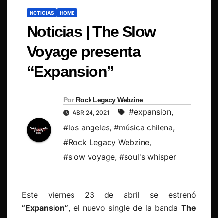
NOTICIAS
HOME
Noticias | The Slow
Voyage presenta
“Expansion”
Por
Rock Legacy Webzine
#expansion
,
ABR 24, 2021
#los angeles
,
#música chilena
,
#Rock Legacy Webzine
,
#slow voyage
,
#soul's whisper
Este viernes 23 de abril se estrenó
“Expansion”
, el nuevo single de la banda
The