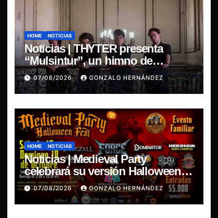
HOME
NOTICIAS
Noticias | THYTER presenta
“Mulsintur”, un himno de
heavy/power metal inspirado en
07/08/2026
GONZALO HERNÁNDEZ
Tomás Paniri
HOME
NOTICIAS
Noticias | Medieval Party
celebrará su versión Halloween
Fest en Aldea del Encuentro
07/08/2026
GONZALO HERNÁNDEZ