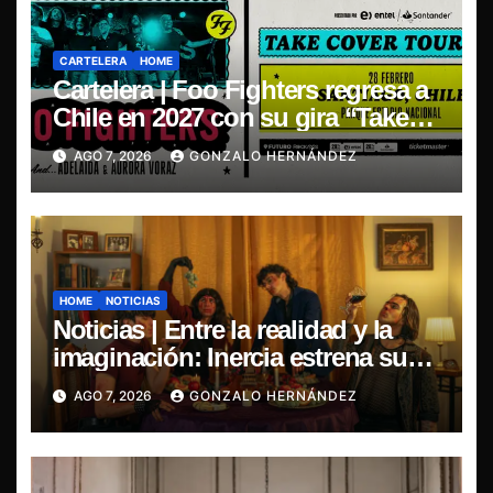
CARTELERA
HOME
Cartelera | Foo Fighters regresa a
Chile en 2027 con su gira “Take
Cover Tour 2027”
AGO 7, 2026
GONZALO HERNÁNDEZ
HOME
NOTICIAS
Noticias | Entre la realidad y la
imaginación: Inercia estrena su
primer single “Marilina”
AGO 7, 2026
GONZALO HERNÁNDEZ