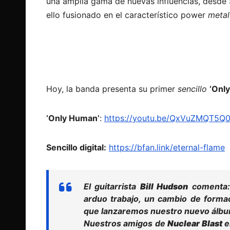
una amplia gama de nuevas influencias, desde
ello fusionado en el característico power
metal
Hoy, la banda presenta su primer
sencillo
‘Onl
‘Only Human’
:
https://youtu.be/
QxVuZMQT5Q
Sencillo digital:
https://bfan.link/eternal-
flame
El guitarrista
Bill Hudson
comenta: 
arduo trabajo, un cambio de forma
que lanzaremos nuestro nuevo
álb
Nuestros amigos de
Nuclear Blast
e