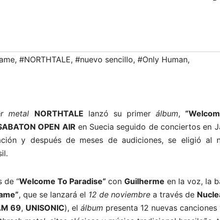
lame
,
#NORTHTALE
,
#nuevo sencillo
,
#Only Human
,
r metal
NORTHTALE
lanzó su primer
álbum
,
“Welcom
SABATON OPEN AIR
en Suecia seguido de conciertos en J
ión y después de meses de audiciones, se eligió al 
il.
 de “
Welcome To Paradise”
con
Guilherme
en la voz, la 
lame”
, que se lanzará el
12 de noviembre
a través de
Nucle
AM 69
,
UNISONIC
), el
álbum
presenta 12 nuevas canciones 