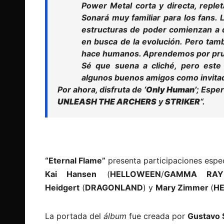
Power Metal
corta y directa, repl
Sonará muy familiar para los fans. 
estructuras de poder comienzan a 
en busca de la evolución. Pero ta
hace humanos. Aprendemos por prue
Sé que suena a cliché, pero est
algunos buenos amigos como invitad
Por ahora, disfruta de
‘Only Human’
; Espe
UNLEASH THE ARCHERS
y
STRIKER
“.
“Eternal Flame”
presenta participaciones espec
Kai Hansen
(
HELLOWEEN
/
GAMMA RAY
Heidgert
(
DRAGONLAND
) y
Mary Zimmer
(
HE
La portada del
álbum
fue creada por
Gustavo 