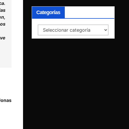
ca.
las
Categorías
en,
nos
Categorías
uve
Jonas