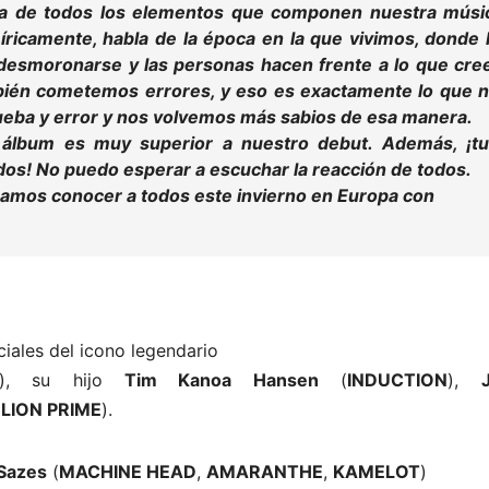
eta de todos los elementos que componen nuestra músi
Líricamente, habla de la época en la que vivimos, donde 
desmoronarse y las personas hacen frente a lo que cre
mbién cometemos errores, y eso es exactamente lo que 
ba y error y nos volvemos más sabios de esa manera.
e
álbum
es muy superior a nuestro debut. Además, ¡t
os! No puedo esperar a escuchar la reacción de todos.
ramos conocer a todos este invierno en Europa con
iales del icono legendario
), su hijo
Tim Kanoa Hansen
(
INDUCTION
),
LION PRIME
).
Sazes
(
MACHINE HEAD
,
AMARANTHE
,
KAMELOT
)