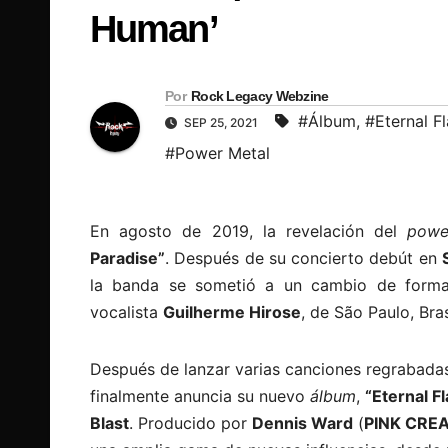
Human’
Por
Rock Legacy Webzine
#Álbum
,
#Eternal F
SEP 25, 2021
#Power Metal
En agosto de 2019, la revelación del
powe
Paradise”
. Después de su concierto debút en
la banda se sometió a un cambio de formac
vocalista
Guilherme Hirose
, de São Paulo, Bras
Después de lanzar varias canciones regrabadas
finalmente anuncia su nuevo
álbum
,
“Eternal F
Blast
. Producido por
Dennis Ward
(
PINK CRE