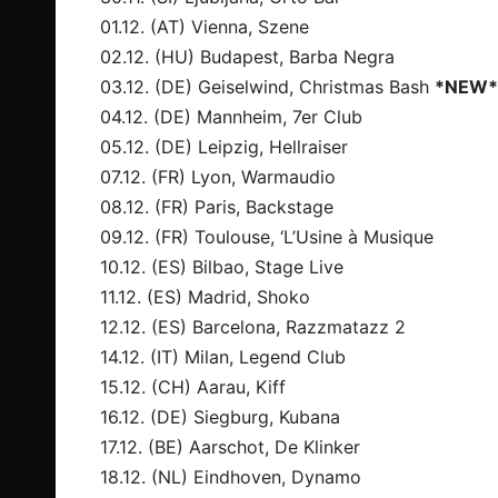
01.12. (AT) Vienna, Szene
02.12. (HU) Budapest, Barba Negra
03.12. (DE) Geiselwind, Christmas Bash
*NEW*
04.12. (DE) Mannheim, 7er Club
05.12. (DE) Leipzig, Hellraiser
07.12. (FR) Lyon, Warmaudio
08.12. (FR) Paris, Backstage
09.12. (FR) Toulouse, ‘L’Usine à Musique
10.12. (ES) Bilbao, Stage Live
11.12. (ES) Madrid, Shoko
12.12. (ES) Barcelona, Razzmatazz 2
14.12. (IT) Milan, Legend Club
15.12. (CH) Aarau, Kiff
16.12. (DE) Siegburg, Kubana
17.12. (BE) Aarschot, De Klinker
18.12. (NL) Eindhoven, Dynamo