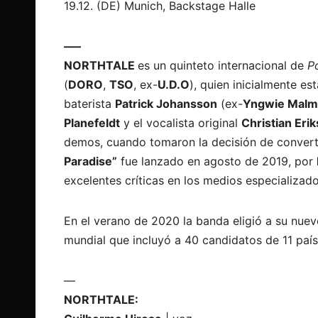
19.12. (DE) Munich, Backstage Halle
—–
NORTHTALE
es un quinteto internacional de
P
(
DORO
,
TSO
, ex-
U.D.O
), quien inicialmente e
baterista
Patrick Johansson
(ex-
Yngwie Malm
Planefeldt
y el vocalista original
Christian Eri
demos, cuando tomaron la decisión de converti
Paradise”
fue lanzado en agosto de 2019, por
excelentes críticas en los medios especializado
En el verano de 2020 la banda eligió a su nue
mundial que incluyó a 40 candidatos de 11 país
—
NORTHTALE: