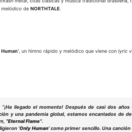
thrash metal
, citas clásicas y música tradicional brasileña, 
 melódico
de
NORTHTALE
.
y Human’
, un himno rápido y melódico que viene con
lyric 
0
“¡Ha llegado el momento! Después de casi dos años
ción y una pandemia global, estamos encantados de de
um
,
“Eternal Flame”
.
ligieron
‘Only Human’
como primer
sencillo
. Una canción