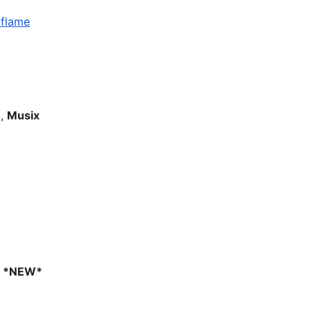
-flame
e
,
Musix
l
*NEW*