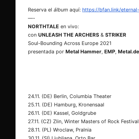
Reserva el
álbum
aquí:
https://bfan.link/
eternal
—-
NORTHTALE
en vivo:
con
UNLEASH THE ARCHERS
&
STRIKER
Soul-Bounding Across Europe 2021
presentada por
Metal Hammer
,
EMP
,
Metal.d
24.11. (DE) Berlin, Columbia Theater
25.11. (DE) Hamburg, Kronensaal
26.11. (DE) Kassel, Goldgrube
27.11. (CZ) Zlin, Winter Masters of Rock Festiva
28.11. (PL) Wroclaw, Pralnia
30.11. (SI) Ljubljana, Orto Bar