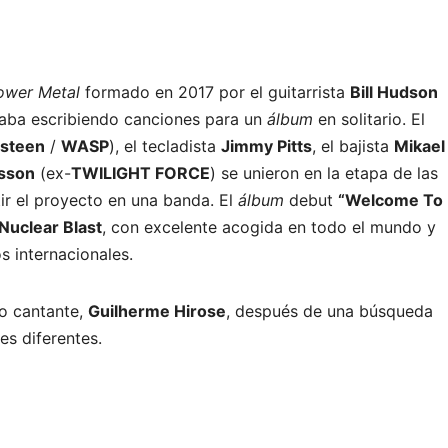
ower Metal
formado en 2017 por el guitarrista
Bill Hudson
staba escribiendo canciones para un
álbum
en solitario. El
steen
/
WASP
), el tecladista
Jimmy Pitts
, el bajista
Mikael
ksson
(ex-
TWILIGHT FORCE
) se unieron en la etapa de las
r el proyecto en una banda. El
álbum
debut
“Welcome To
Nuclear Blast
, con excelente acogida en todo el mundo y
s internacionales.
vo cantante,
Guilherme Hirose
, después de una búsqueda
es diferentes.