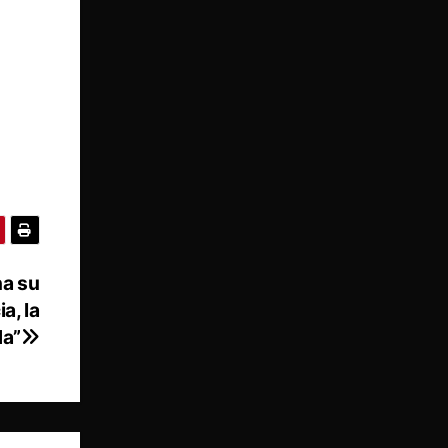
na su
a, la
da”