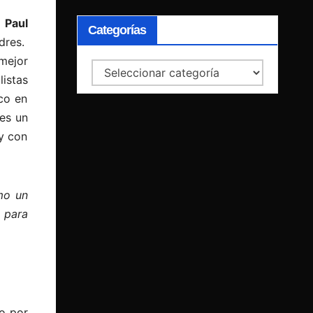
r
Paul
Categorías
dres.
mejor
Categorías
istas
co en
es un
 y con
mo un
 para
o por