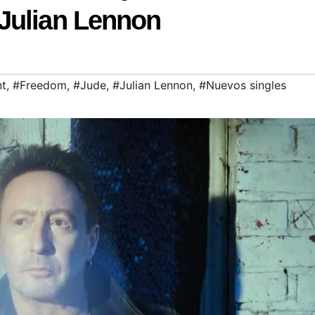
Julian Lennon
nt
,
#Freedom
,
#Jude
,
#Julian Lennon
,
#Nuevos singles