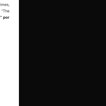
Times,
l “The
” por