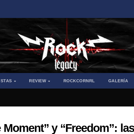
ISTAS
REVIEW
ROCKCORNRL
GALERÍA
tle Moment” y “Freedom”: la