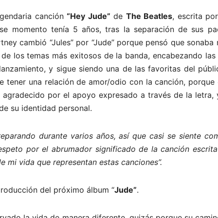
legendaria canción
“Hey Jude”
de
The Beatles
, escrita po
se momento tenía 5 años, tras la separación de sus pa
rtney cambió “Jules” por “Jude” porque pensó que sonaba 
 de los temas más exitosos de la banda, encabezando las l
anzamiento, y sigue siendo una de las favoritas del públi
 tener una relación de amor/odio con la canción, porque 
á agradecido por el apoyo expresado a través de la letra,
de su identidad personal.
eparando durante varios años, así que casi se siente co
espeto por el abrumador significado de la canción escrita
de mi vida que representan estas canciones”.
producción del próximo álbum “
Jude”
.
vado la vida de manera diferente, quizás porque su camin