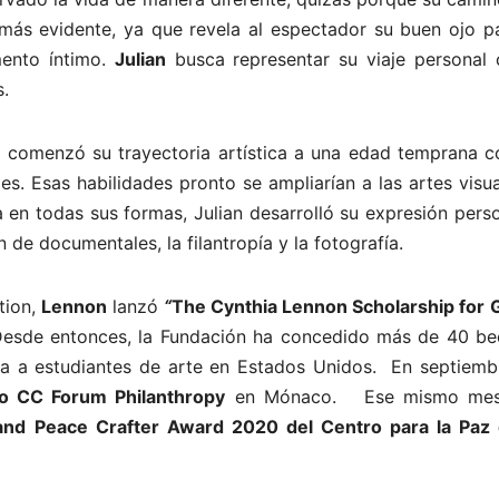
 más evidente, ya que revela al espectador su buen ojo pa
ento íntimo.
Julian
busca representar su viaje personal
s.
n
comenzó su trayectoria artística a una edad temprana c
s. Esas habilidades pronto se ampliarían a las artes visu
en todas sus formas, Julian desarrolló su expresión perso
 de documentales, la filantropía y la fotografía.
tion,
Lennon
lanzó
“
The Cynthia Lennon Scholarship for G
Desde entonces, la Fundación ha concedido más de 40 be
ca a estudiantes de arte en Estados Unidos. En septiemb
o CC Forum Philanthropy
en Mónaco. Ese mismo mes
and Peace Crafter Award 2020 del Centro para la Paz 