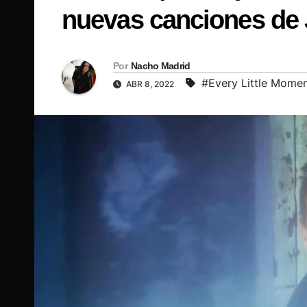
nuevas canciones de 
Por
Nacho Madrid
#Every Little Mome
ABR 8, 2022