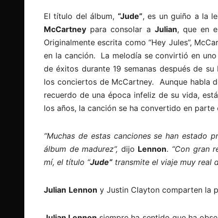
El título del álbum,
“Jude”
, es un guiño a la 
McCartney
para consolar a
Julian
, que en e
Originalmente escrita como “Hey Jules”, McCa
en la canción. La melodía se convirtió en uno
de éxitos durante 19 semanas después de su l
los conciertos de McCartney. Aunque habla de
recuerdo de una época infeliz de su vida, est
los años, la canción se ha convertido en parte 
“Muchas de estas canciones se han estado pr
álbum de madurez”,
dijo
Lennon
.
“Con gran r
mí, el título “
Jude”
transmite el viaje muy real 
Julian
Lennon
y Justin Clayton comparten la 
Julian Lennon
siempre ha sentido que ha obser