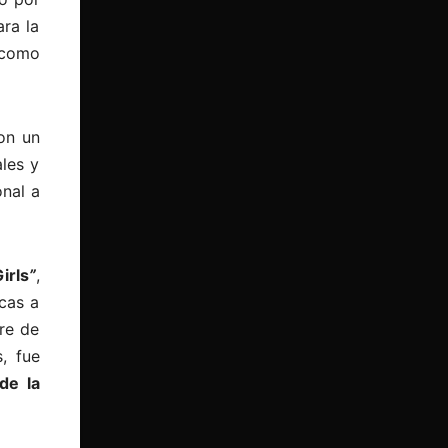
ra la
 como
on un
ales y
nal a
irls
”
,
cas a
re de
, fue
de la