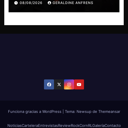
08/08/2026
GERALDINE ANFRENS
Funciona gracias a WordPress
|
Tema: Newsup de
Themeansar
Noticias
Cartelera
Entrevistas
Review
RockCornRL
Galería
Contacto