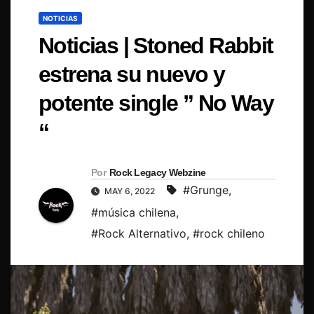
NOTICIAS
Noticias | Stoned Rabbit
estrena su nuevo y
potente single ” No Way
“
Por
Rock Legacy Webzine
#Grunge
,
MAY 6, 2022
#música chilena
,
#Rock Alternativo
,
#rock chileno