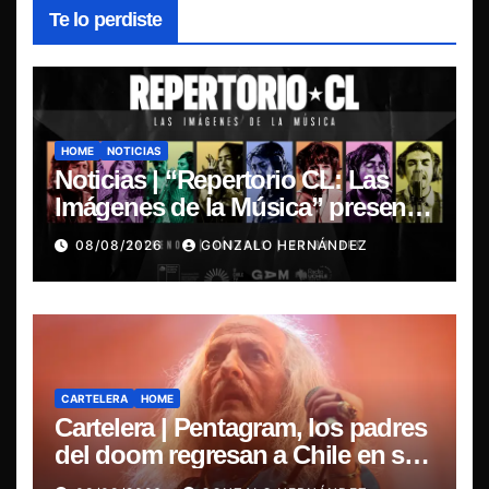
Te lo perdiste
HOME
NOTICIAS
Noticias | “Repertorio CL: Las
Imágenes de la Música” presenta
la esencia del nuevo sonido
08/08/2026
GONZALO HERNÁNDEZ
nacional
CARTELERA
HOME
Cartelera | Pentagram, los padres
del doom regresan a Chile en su
última misa