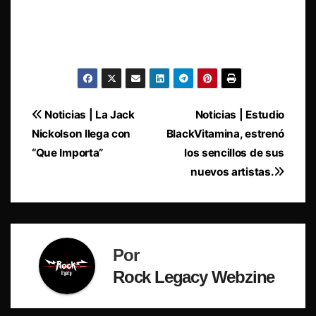
Navegación
Noticias | La Jack
Noticias | Estudio
Nickolson llega con
BlackVitamina, estrenó
de
“Que Importa”
los sencillos de sus
entradas
nuevos artistas.
Por
Rock Legacy Webzine