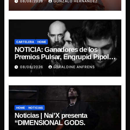
08/08/2026
GONZALO HERNÁNDEZ
CARTELERA
HOME
NOTICIA: Ganadores de los
Premios Pulsar, Engrupid Pipol
presentan show exclusivo.
08/08/2026
GERALDINE ANFRENS
HOME
NOTICIAS
Noticias | Nai’X presenta
“DIMENSIONAL GODS.