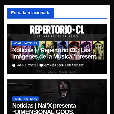
Entrada relacionada
HOME
NOTICIAS
Noticias | “Repertorio CL: Las
Imágenes de la Música” presenta
la esencia del nuevo sonido
AGO 8, 2026
GONZALO HERNÁNDEZ
nacional
HOME
NOTICIAS
Noticias | Nai’X presenta
“DIMENSIONAL GODS.