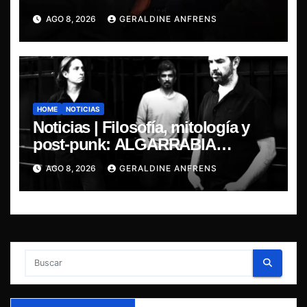
AGO 8, 2026
GERALDINE ANFRENS
HOME
NOTICIAS
Noticias | Filosofía, mitología y
post-punk: ALGARRABIA
presenta “Cantos de Sirena”
AGO 8, 2026
GERALDINE ANFRENS