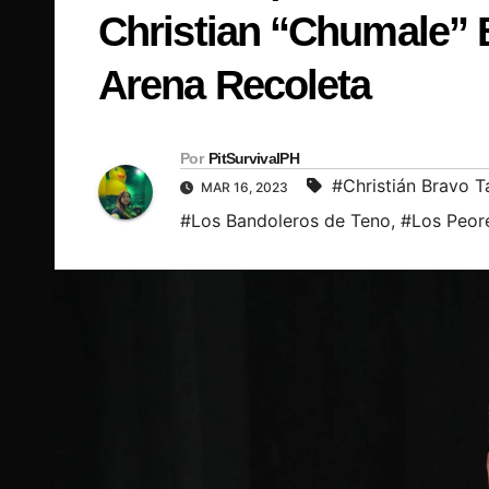
Christian “Chumale” B
Arena Recoleta
Por
PitSurvivalPH
#Christián Bravo T
MAR 16, 2023
#Los Bandoleros de Teno
,
#Los Peore