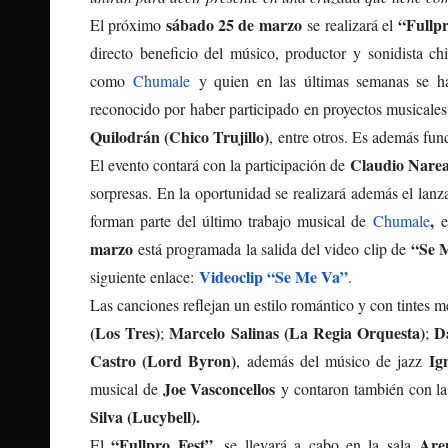
sábado 25 de marzo
“Fullpr
El próximo
se realizará el
directo beneficio del músico, productor y sonidista c
como
Chumale
y quien en las últimas semanas se ha
reconocido por haber participado en proyectos musical
Quilodrán (Chico Trujillo)
, entre otros. Es además fu
Claudio Nare
El evento contará con la participación de
sorpresas. En la oportunidad se realizará además el lan
,
forman parte del último trabajo musical de
Chumale
el
marzo
“Se M
está programada la salida del video clip de
Videoclip “Se Me Va”
siguiente enlace:
.
Las canciones reflejan un estilo romántico y con tintes 
(Los Tres)
Marcelo Salinas (La Regia Orquesta)
D
;
;
Castro (Lord Byron)
Ig
, además del músico de jazz
Joe Vasconcellos
musical de
y contaron también con la
Silva (Lucybell).
“Fullpro Fest”
Are
El
, se llevará a cabo en la sala