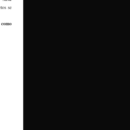
tos se
r como