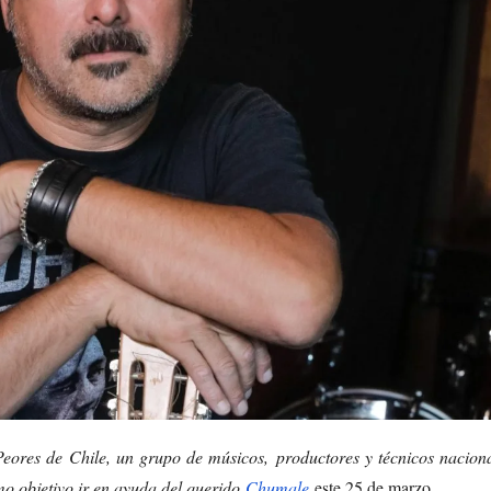
ores de Chile, un grupo de músicos, productores y técnicos naciona
mo objetivo ir en ayuda del querido
Chumale
este 25 de marzo.