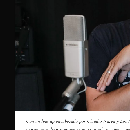
Con un line up encabezado por Claudio Narea y Los Pe
unirán para decir presente en una cruzada que tiene co