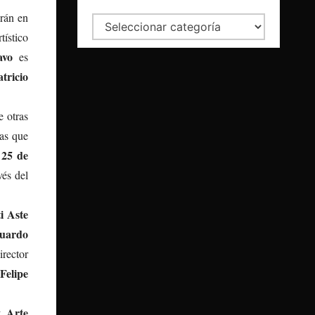
irán en
Categorías
ístico
avo
es
tricio
re otras
mas que
25 de
l
vés del
i Aste
uardo
irector
Felipe
y Arte