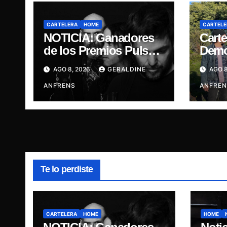
CARTELERA
HOME
CARTELE
NOTICIA: Ganadores
Carte
de los Premios Pulsar,
Demo
Engrupid Pipol
Bar C
AGO 8, 2026
GERALDINE
AGO 8
presentan show
Prese
exclusivo.
ANFRENS
su EP
ANFREN
singl
Escar
Te lo perdiste
CARTELERA
HOME
HOME