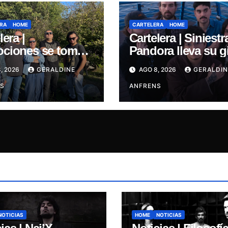
RA
HOME
CARTELERA
HOME
lera |
Cartelera | Siniestr
ciones se toma
Pandora lleva su g
allejón:
de invierno “Elegía
, 2026
GERALDINE
AGO 8, 2026
GERALDIN
ntación oficial de
Concepción.
 y estreno del
S
ANFRENS
e “Mujer
lata”
NOTICIAS
HOME
NOTICIAS