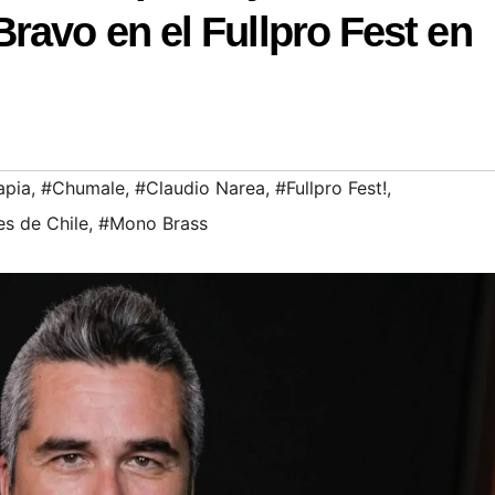
ravo en el Fullpro Fest en
apia
,
#Chumale
,
#Claudio Narea
,
#Fullpro Fest!
,
s de Chile
,
#Mono Brass