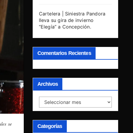
Cartelera | Siniestra Pandora
lleva su gira de invierno
“Elegía” a Concepción.
Comentarios Recientes
Archivos
Archivos
les se
Categorías