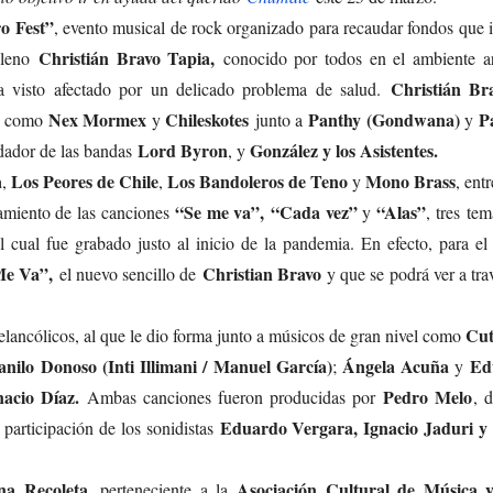
o Fest”
, evento musical de rock organizado para recaudar fondos que 
Christián Bravo Tapia,
hileno
conocido por todos en el ambiente art
Christián Br
 visto afectado por un delicado problema de salud.
Nex Mormex
Chileskotes
Panthy (Gondwana)
Pa
es como
y
junto a
y
Lord Byron
González y los Asistentes.
ndador de las bandas
, y
a
Los Peores de Chile
Los Bandoleros de Teno
Mono Brass
,
,
y
, ent
“Se me va”, “Cada vez”
“Alas”
zamiento de las canciones
y
, tres te
 cual fue grabado justo al inicio de la pandemia. En efecto, para e
e Va”,
Christian Bravo
el nuevo sencillo de
y que se podrá ver a tra
Cut
melancólicos, al que le dio forma junto a músicos de gran nivel como
anilo Donoso (Inti Illimani / Manuel García)
Ángela Acuña
Ed
;
y
nacio Díaz.
Pedro Melo
Ambas canciones fueron producidas por
, d
Eduardo Vergara, Ignacio Jaduri y 
 participación de los sonidistas
na Recoleta
Asociación Cultural de Música 
, perteneciente a la