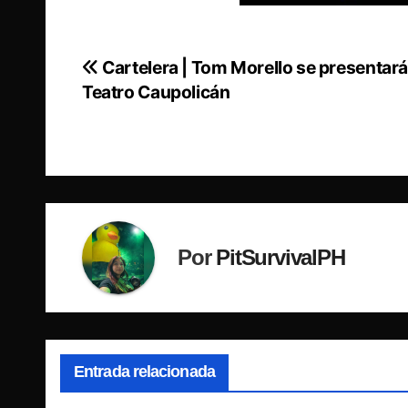
Cartelera | Tom Morello se presentará
Navegación
Teatro Caupolicán
de
entradas
Por
PitSurvivalPH
Entrada relacionada