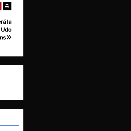
rá la
e Udo
ens