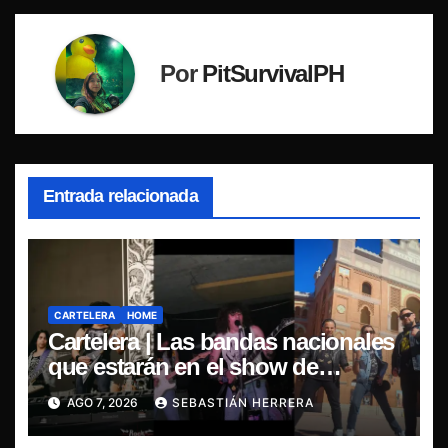
Por
PitSurvivalPH
Entrada relacionada
CARTELERA
HOME
Cartelera | Las bandas nacionales
que estarán en el show de
Violator en Santiago
AGO 7, 2026
SEBASTIÁN HERRERA