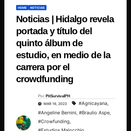
HOME
NOTICIAS
Noticias | Hidalgo revela
portada y título del
quinto álbum de
estudio, en medio de la
carrera por el
crowdfunding
Por
PitSurvivalPH
#Agnicayana
,
MAR 16, 2023
#Angeline Bernini
,
#Braulio Aspe
,
#Crowfunding
,
#Estudios Malocchio
,