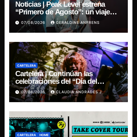
Noticias | Peak Level estrena
“Primero de Agosto”: un viaje
sonoro por el duelo y la memoria.
07/08/2026
GERALDINE ANFRENS
CARTELERA
Cartelera | Continúan las
celebraciones del “Día del
Blues”, La Rox se presentará este
07/08/2026
CLAUDIA ANDRADES J
sábado en Concepción
CARTELERA
HOME