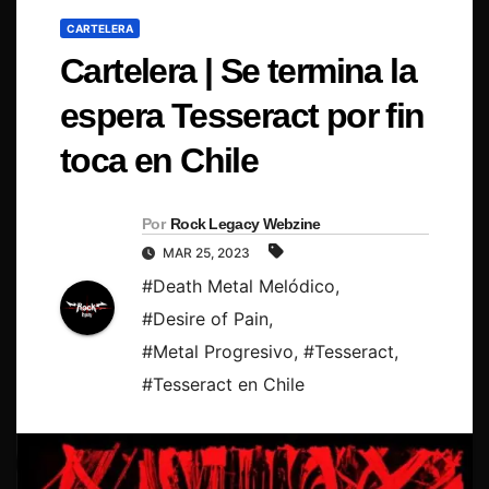
CARTELERA
Cartelera | Se termina la
espera Tesseract por fin
toca en Chile
Por
Rock Legacy Webzine
MAR 25, 2023
#Death Metal Melódico
,
#Desire of Pain
,
#Metal Progresivo
,
#Tesseract
,
#Tesseract en Chile