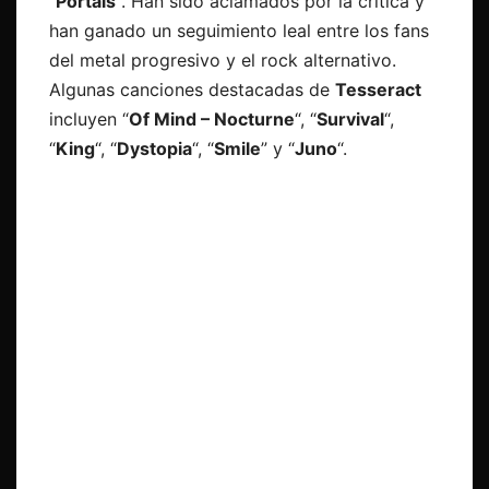
“
Portals
“. Han sido aclamados por la crítica y
han ganado un seguimiento leal entre los fans
del metal progresivo y el rock alternativo.
Algunas canciones destacadas de
Tesseract
incluyen “
Of Mind – Nocturne
“, “
Survival
“,
“
King
“, “
Dystopia
“, “
Smile
” y “
Juno
“.