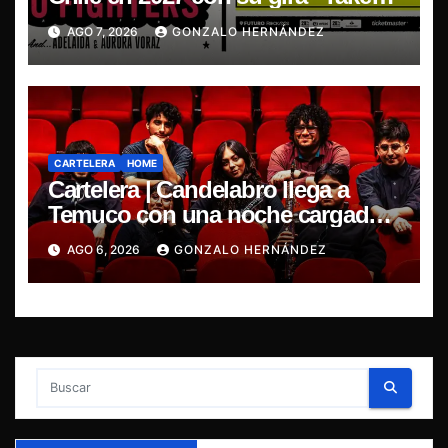
Cover Tour 2027”
AGO 7, 2026
GONZALO HERNÁNDEZ
CARTELERA
HOME
Cartelera | Candelabro llega a
Temuco con una noche cargada
de indie
AGO 6, 2026
GONZALO HERNÁNDEZ