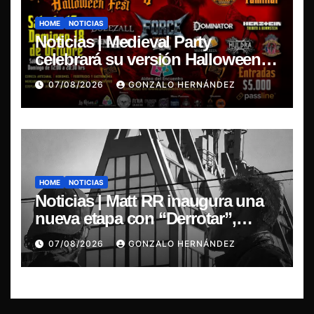
HOME
NOTICIAS
Noticias | Medieval Party
celebrará su versión Halloween
Fest en Aldea del Encuentro
07/08/2026
GONZALO HERNÁNDEZ
HOME
NOTICIAS
Noticias | Matt RR inaugura una
nueva etapa con “Derrotar”,
primer adelanto de su EP
07/08/2026
GONZALO HERNÁNDEZ
Resonancia de Umbral