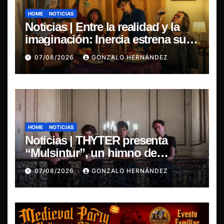
HOME
NOTICIAS
Noticias | Entre la realidad y la
imaginación: Inercia estrena su
primer single “Marilina”
07/08/2026
GONZALO HERNÁNDEZ
HOME
NOTICIAS
Noticias | THYTER presenta
“Mulsintur”, un himno de
heavy/power metal inspirado en
07/08/2026
GONZALO HERNÁNDEZ
Tomás Paniri