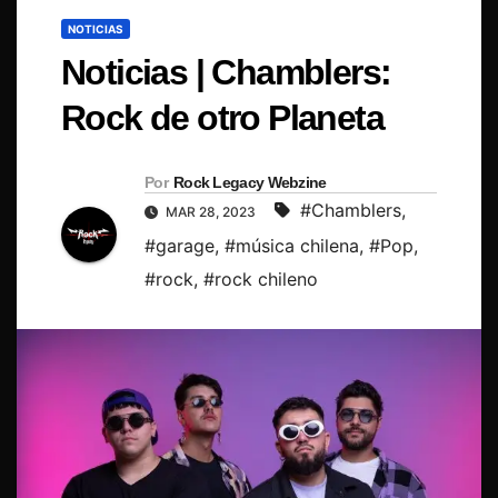
NOTICIAS
Noticias | Chamblers:
Rock de otro Planeta
Por
Rock Legacy Webzine
#Chamblers
,
MAR 28, 2023
#garage
,
#música chilena
,
#Pop
,
#rock
,
#rock chileno