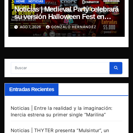
HOME
NOTICIAS
Noticias | Medieval Party celebrará
su versión Halloween Fest en
Aldea del Encuentro
AGO 7, 2026
GONZALO HERNÁNDEZ
Entradas Recientes
Noticias | Entre la realidad y la imaginación:
Inercia estrena su primer single “Marilina”
Noticias | THYTER presenta “Mulsintur”, un