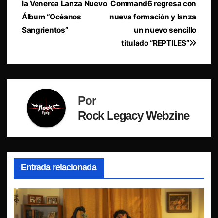
la Venerea Lanza Nuevo
Command6 regresa con
de
Álbum “Océanos
nueva formación y lanza
entradas
Sangrientos”
un nuevo sencillo
titulado “REPTILES”
Por
Rock Legacy Webzine
Entrada relacionada