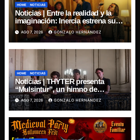
HOME
NOTICIAS
Noticias | Entre la realidad y la
imaginación: Inercia estrena su
primer single “Marilina”
AGO 7, 2026
GONZALO HERNÁNDEZ
HOME
NOTICIAS
Noticias | THYTER presenta
“Mulsintur”, un himno de
heavy/power metal inspirado en
AGO 7, 2026
GONZALO HERNÁNDEZ
Tomás Paniri