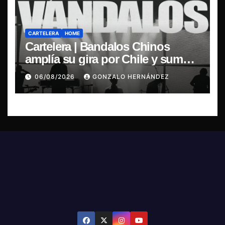
CARTELERA
HOME
Cartelera | Bandalos Chinos
amplía su gira por Chile y suma
concierto en Concepción
06/08/2026
GONZALO HERNÁNDEZ