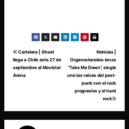
Navegación
Cartelera | Ghost
Noticias |
llega a Chile este 27 de
Organoclorados lanza
de
septiembre al Movistar
“Take Me Down”, single
entradas
Arena
une las raíces del post-
punk con el rock
progresivo y el hard
rock