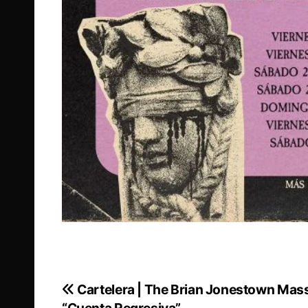
Cartelera | The Brian Jonestown Mas
Navegación
“Cuenta Regresiva”