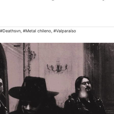
#Deathsvn
,
#Metal chileno
,
#Valparaíso