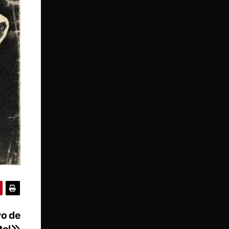
vo de
tol