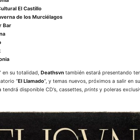
onia
ltural El Castillo
averna de los Murciélagos
r Bar
ona
o
k
onia
” en su totalidad,
Deathsvn
también estará presentando t
atorio “
El Llamado
“, y temas nuevos, próximos a salir en s
a tendrá disponible CD’s, cassettes,
prints
y poleras exclus