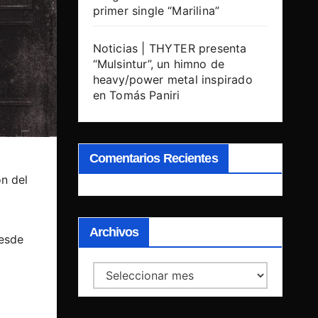
primer single “Marilina”
Noticias | THYTER presenta
“Mulsintur”, un himno de
heavy/power metal inspirado
en Tomás Paniri
Comentarios Recientes
n del
Archivos
desde
Archivos