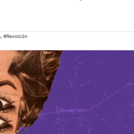
s
,
#Revolcón