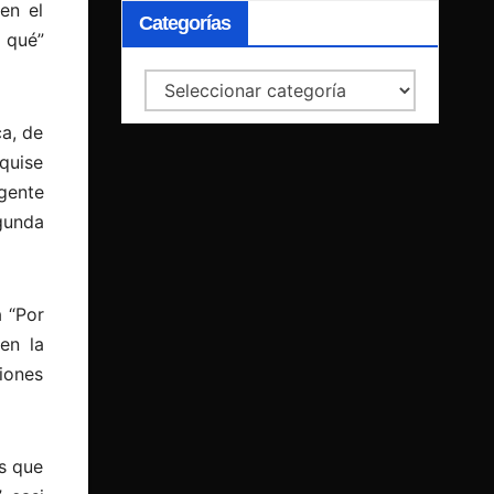
en el
Categorías
a qué”
Categorías
a, de
quise
gente
egunda
 “Por
en la
iones
os que