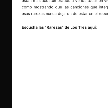
están más acostumbrados a verlos tocar en viv
como mostrando que las canciones que interp
esas rarezas nunca dejaron de estar en el repe
Escucha las “Rarezas” de Los Tres aquí: