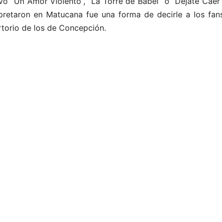
o “Un Amor Violento”, “La Torre de Babel” o “Déjate Caer”
retaron en Matucana fue una forma de decirle a los fan
rtorio de los de Concepción.