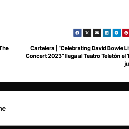
 The
Cartelera | “Celebrating David Bowie Li
Concert 2023” llega al Teatro Teletón el 
ju
ne