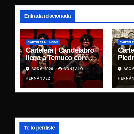
Entrada relacionada
CARTELERA
HOME
CARTELE
Cartelera | Candelabro
Carte
llega a Temuco con
Piedr
una noche cargada de
cinc
AGO 6, 2026
GONZALO
AGO 6
indie
traye
HERNÁNDEZ
Ganja
HERNÁ
René
Te lo perdiste