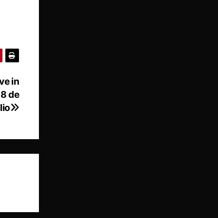
ve in
18 de
lio