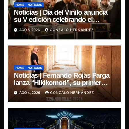
HOME
NOTICIAS
Noticias | Día del Vinilo anuncia
su V edición celebrando el
regreso del 7″ fabricado en Chile
AGO 5, 2026
GONZALO HERNÁNDEZ
HOME
NOTICIAS
Noticias | Fernando Rojas Parga
lanza “Hikikomori”, su primer
disco solista
AGO 4, 2026
GONZALO HERNÁNDEZ