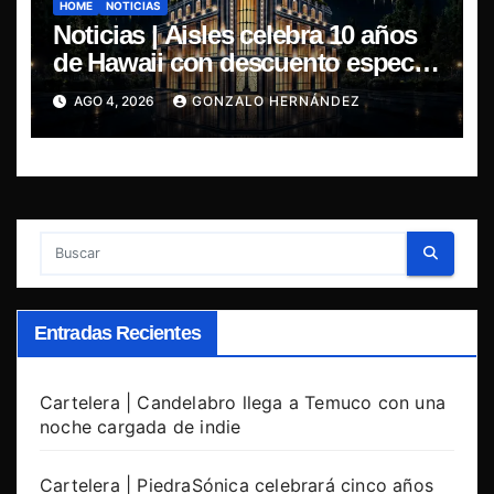
HOME
NOTICIAS
Noticias | Aisles celebra 10 años
de Hawaii con descuento especial
en LP y CD
AGO 4, 2026
GONZALO HERNÁNDEZ
Entradas Recientes
Cartelera | Candelabro llega a Temuco con una
noche cargada de indie
Cartelera | PiedraSónica celebrará cinco años