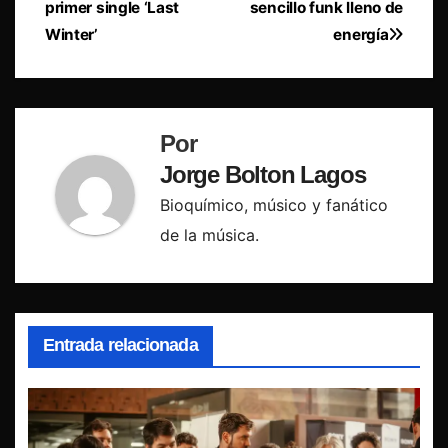
de
primer single ‘Last
sencillo funk lleno de
entradas
Winter’
energía
Por
Jorge Bolton Lagos
Bioquímico, músico y fanático
de la música.
Entrada relacionada