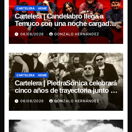
CARTELERA
HOME
Cartelera | Candelabro llega a
Temuco con una noche cargada
de indie
06/08/2026
GONZALO HERNÁNDEZ
CARTELERA
HOME
Cartelera | PiedraSónica celebrará
cinco años de trayectoria junto a
The Ganjas en el Bar de René
06/08/2026
GONZALO HERNÁNDEZ