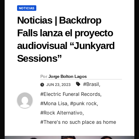
NOTICIAS
Noticias | Backdrop
Falls lanza el proyecto
audiovisual “Junkyard
Sessions”
Por
Jorge Bolton Lagos
#Brasil
,
JUN 23, 2023
#Electric Funeral Records
,
#Mona Lisa
,
#punk rock
,
#Rock Alternativo
,
#There's no such place as home