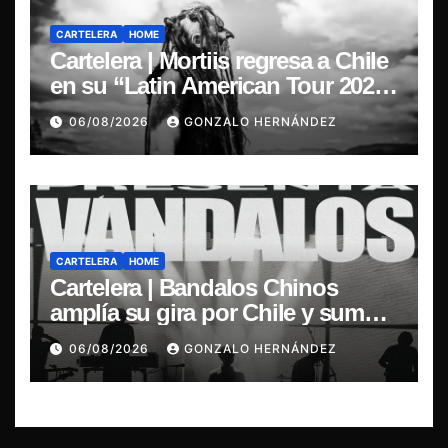
CARTELERA
HOME
Cartelera | Mortiis regresa a Chile
en su “Latin American Tour 2026”
y exclusivo show en Sala RBX
06/08/2026
GONZALO HERNÁNDEZ
CARTELERA
HOME
Cartelera | Bandalos Chinos
amplía su gira por Chile y suma
concierto en Concepción
06/08/2026
GONZALO HERNÁNDEZ