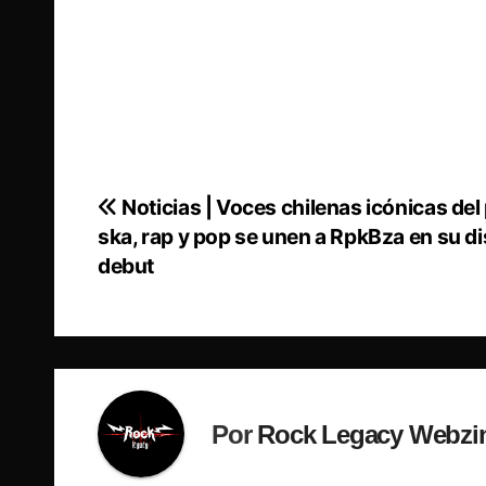
Noticias | Voces chilenas icónicas del
Navegación
ska, rap y pop se unen a RpkBza en su d
de
debut
entradas
Por
Rock Legacy Webzi