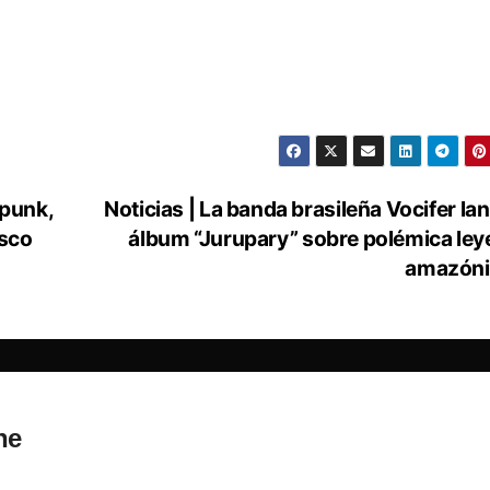
 punk,
Noticias | La banda brasileña Vocifer lan
isco
álbum “Jurupary” sobre polémica le
amazóni
ne