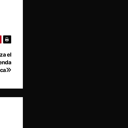
za el
yenda
ca