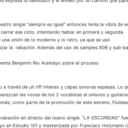
ma expresa la desilusión y el anhelo por un cambio que par
estro single “siempre es igual” entonces tenía la vibra de e
 cerrar ese ciclo, intentando hablar en primera y segunda
e una unión de lo moderno y lo retro, ya que se usó
lizar la rabación. Además del uso de samples 808 y sub-ba
omenta Benjamín Rio Aramayo sobre el proceso
a través de un riff intenso y capas sonoras espesas. Lo q
arezcan las voces de los 2 vocalistas al unísono y guitarra
emás, como parte de la promoción de este estreno, Fluidea
grabación en directo del nuevo single. “LA OSCURIDAD” fue
o en Estudio 101 y masterizada por Francisco Holzmann (