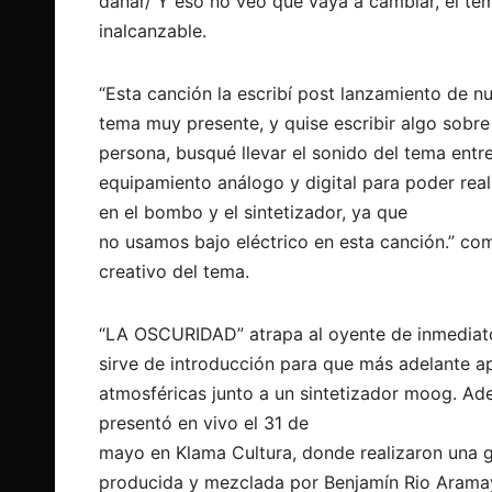
dañar/ Y eso no veo que vaya a cambiar, el te
inalcanzable.
“Esta canción la escribí post lanzamiento de nu
tema muy presente, y quise escribir algo sobre
persona, busqué llevar el sonido del tema entr
equipamiento análogo y digital para poder rea
en el bombo y el sintetizador, ya que
no usamos bajo eléctrico en esta canción.” c
creativo del tema.
“LA OSCURIDAD” atrapa al oyente de inmediato 
sirve de introducción para que más adelante ap
atmosféricas junto a un sintetizador moog. Ad
presentó en vivo el 31 de
mayo en Klama Cultura, donde realizaron una 
producida y mezclada por Benjamín Rio Aramay