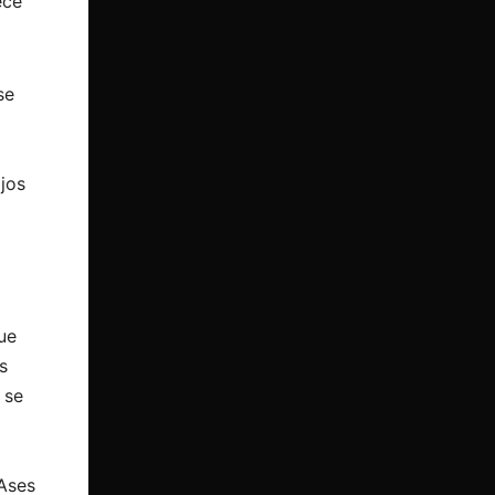
ece
se
jos
ue
s
 se
Ases