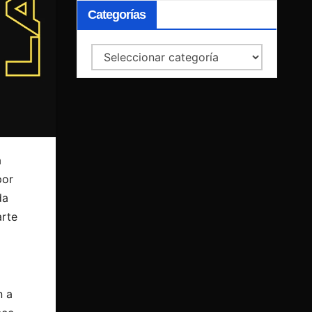
Categorías
Categorías
a
por
da
arte
n a