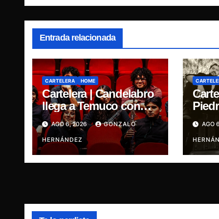
Entrada relacionada
CARTELERA
HOME
CARTELE
Cartelera | Candelabro
Carte
llega a Temuco con
Piedr
una noche cargada de
cinc
AGO 6, 2026
GONZALO
AGO 6
indie
traye
HERNÁNDEZ
Ganja
HERNÁ
René