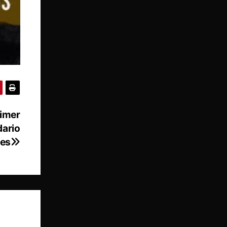
rimer
dario
nes