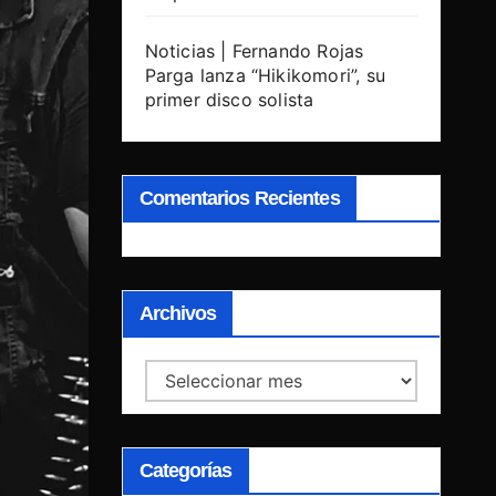
Noticias | Fernando Rojas
Parga lanza “Hikikomori”, su
primer disco solista
Comentarios Recientes
Archivos
Archivos
Categorías