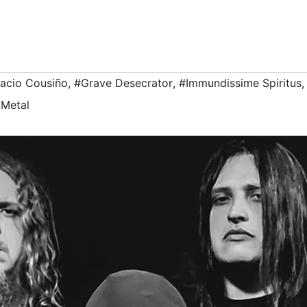
acio Cousiño
,
#Grave Desecrator
,
#Immundissime Spiritus
,
 Metal