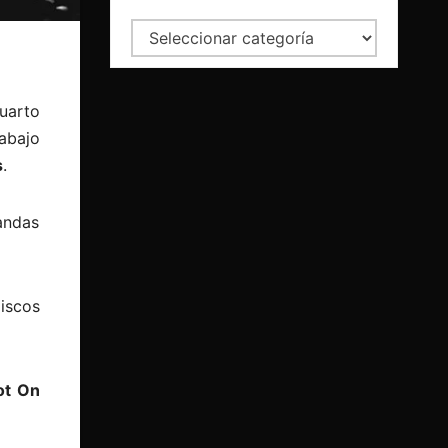
Categorías
uarto
rabajo
s
.
andas
iscos
ot On