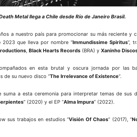
Death Metal llega a Chile desde Río de Janeiro Brasil.
ños a nuestro país para promocionar su más reciente y c
e 2023 que lleva por nombre “
Immundissime Spiritus
”, t
Productions
,
Black Hearts Records
(BRA) y
Xaninho Disco
ompañados en esta brutal y oscura jornada por las b
s de su nuevo disco “
The Irrelevance of Existence
“.
se suma a esta ceremonia para interpretar temas de sus d
Serpientes
” (2020) y el EP “
Alma Impura
” (2022).
w sus trabajos en estudios “
Visión Of Chaos
” (2017), “
N