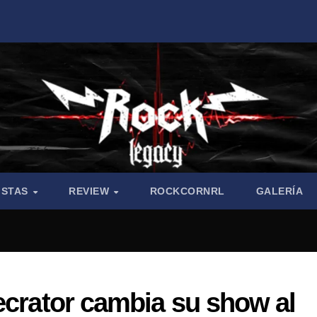
ISTAS
REVIEW
ROCKCORNRL
GALERÍA
ecrator cambia su show al