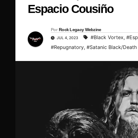
Espacio Cousiño
Por
Rock Legacy Webzine
#Black Vortex
,
#Esp
JUL 4, 2023
#Repugnatory
,
#Satanic Black/Death