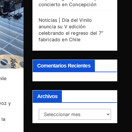
concierto en Concepción
Noticias | Día del Vinilo
anuncia su V edición
celebrando el regreso del 7″
fabricado en Chile
Comentarios Recientes
ile
Archivos
voz y
Archivos
 la