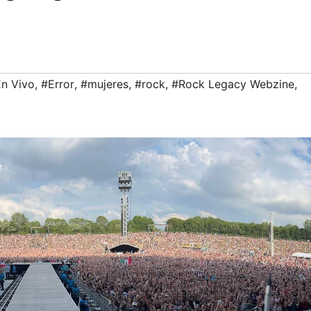
n Vivo
,
#Error
,
#mujeres
,
#rock
,
#Rock Legacy Webzine
,