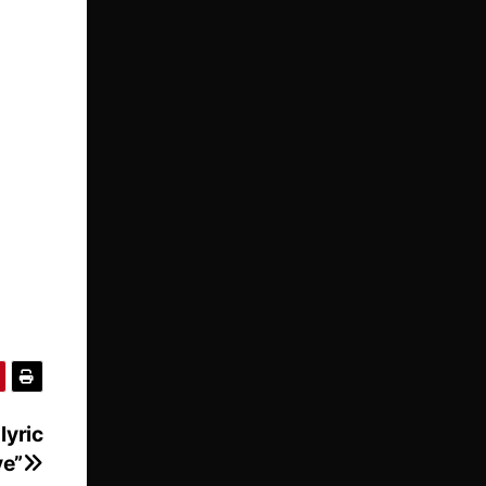
lyric
ye”