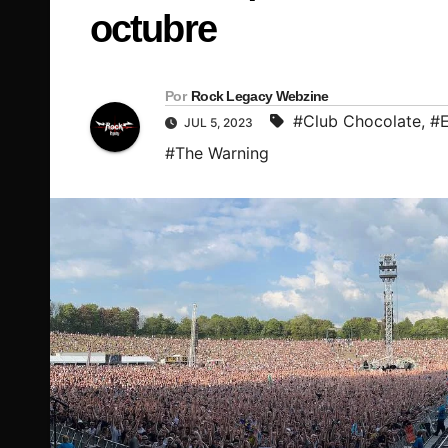
octubre
Por
Rock Legacy Webzine
#Club Chocolate
,
#E
JUL 5, 2023
#The Warning