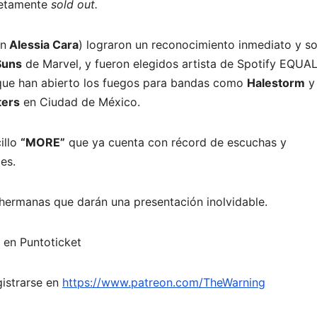
letamente
sold out.
n
Alessia Cara
) lograron un reconocimiento inmediato y s
Suns
de Marvel, y fueron elegidos artista de Spotify EQUA
 que han abierto los fuegos para bandas como
Halestorm
ters
en Ciudad de México.
illo
“MORE”
que ya cuenta con récord de escuchas y
es.
s hermanas que darán una presentación inolvidable.
s en Puntoticket
gistrarse en
https://www.patreon.com/TheWarning