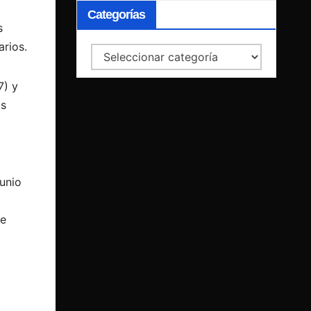
Categorías
s
rios.
Categorías
7) y
os
unio
e