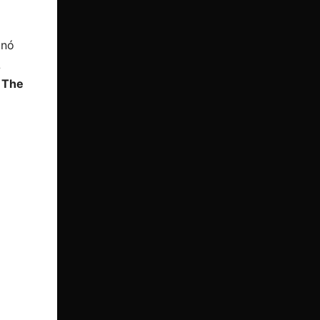
onó
L
y
The