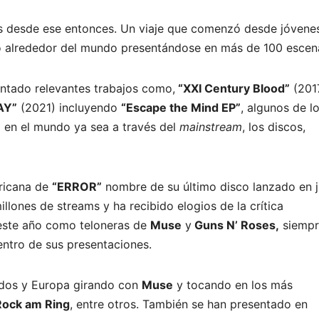
s desde ese entonces. Un viaje que comenzó desde jóvene
do alrededor del mundo presentándose en más de 100 escena
entado relevantes trabajos como,
“XXI Century Blood”
(201
AY”
(2021) incluyendo
“Escape the Mind EP”
, algunos de l
 en el mundo ya sea a través del
mainstream
, los discos,
ricana de
“ERROR”
nombre de su último disco lanzado en j
lones de streams y ha recibido elogios de la crítica
 este año como teloneras de
Muse
y
Guns N’ Roses,
siempr
ntro de sus presentaciones.
nidos y Europa girando con
Muse
y tocando en los más
 Rock am Ring
, entre otros. También se han presentado en