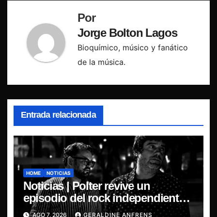
Por
Jorge Bolton Lagos
Bioquímico, músico y fanático
de la música.
Entrada relacionada
HOME
NOTICIAS
Noticias | Polter revive un
episodio del rock independiente
chileno con el lanzamiento de
AGO 7, 2026
GERALDINE ANFRENS