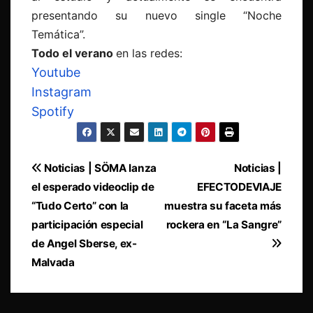
presentando su nuevo single “Noche
Temática”.
Todo el verano
en las redes:
Youtube
Instagram
Spotify
Navegación
Noticias | SÖMA lanza
Noticias |
el esperado videoclip de
EFECTODEVIAJE
de
“Tudo Certo” con la
muestra su faceta más
entradas
participación especial
rockera en “La Sangre”
de Angel Sberse, ex-
Malvada