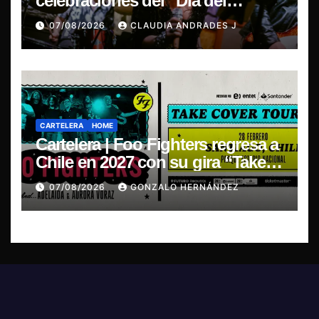
celebraciones del “Día del
Blues”, La Rox se presentará este
07/08/2026
CLAUDIA ANDRADES J
sábado en Concepción
CARTELERA
HOME
Cartelera | Foo Fighters regresa a
Chile en 2027 con su gira “Take
Cover Tour 2027”
07/08/2026
GONZALO HERNÁNDEZ