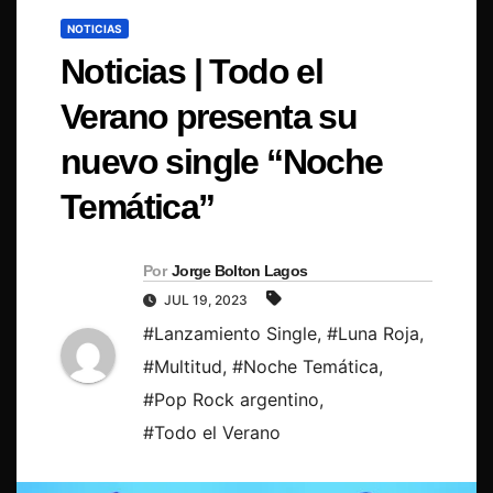
NOTICIAS
Noticias | Todo el
Verano presenta su
nuevo single “Noche
Temática”
Por
Jorge Bolton Lagos
JUL 19, 2023
#Lanzamiento Single
,
#Luna Roja
,
#Multitud
,
#Noche Temática
,
#Pop Rock argentino
,
#Todo el Verano