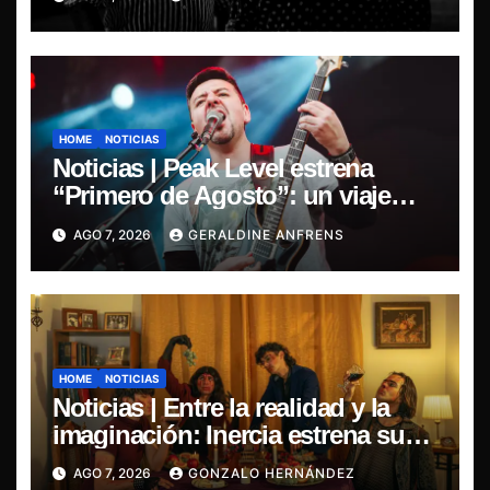
“Esencial 2001–2026”
HOME
NOTICIAS
Noticias | Peak Level estrena
“Primero de Agosto”: un viaje
sonoro por el duelo y la memoria.
AGO 7, 2026
GERALDINE ANFRENS
HOME
NOTICIAS
Noticias | Entre la realidad y la
imaginación: Inercia estrena su
primer single “Marilina”
AGO 7, 2026
GONZALO HERNÁNDEZ