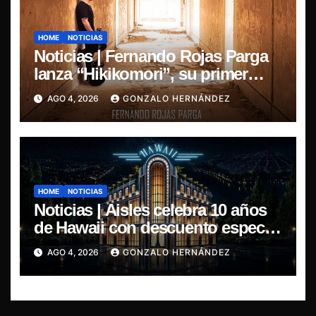
HOME
NOTICIAS
Noticias | Fernando Rojas Parga
lanza “Hikikomori”, su primer
disco solista
AGO 4, 2026
GONZALO HERNÁNDEZ
HOME
NOTICIAS
Noticias | Aisles celebra 10 años
de Hawaii con descuento especial
en LP y CD
AGO 4, 2026
GONZALO HERNÁNDEZ