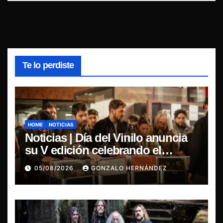
Te lo perdiste
HOME
NOTICIAS
Noticias | Día del Vinilo anuncia
su V edición celebrando el
regreso del 7″ fabricado en Chile
05/08/2026
GONZALO HERNÁNDEZ