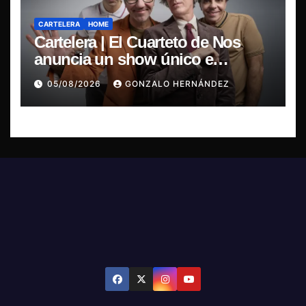
CARTELERA
HOME
Cartelera | El Cuarteto de Nos
anuncia un show único e
irrepetible en el Movistar Arena
05/08/2026
GONZALO HERNÁNDEZ