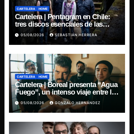
CARTELERA
HOME
Cartelera | Pentagram en Chile:
tres discos esenciales de las
leyendas del doom
05/08/2026
SEBASTIÁN HERRERA
CARTELERA
HOME
Cartelera | Boreal presenta “Agua
Fuego”, un intenso viaje entre la
pasión y la desilusión
05/08/2026
GONZALO HERNÁNDEZ