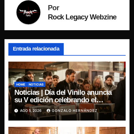
Por
Rock Legacy Webzine
Entrada relacionada
HOME
NOTICIAS
Noticias | Día del Vinilo anuncia
su V edición celebrando el
regreso del 7″ fabricado en Chile
AGO 5, 2026
GONZALO HERNÁNDEZ