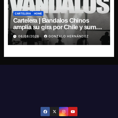
CARTELERA
HOME
Cartelera | Bandalos Chinos
amplía su gira por Chile y suma
concierto en Concepción
06/08/2026
GONZALO HERNÁNDEZ