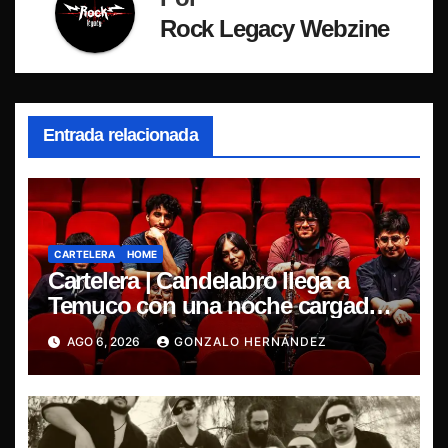
Rock Legacy Webzine
Entrada relacionada
CARTELERA
HOME
Cartelera | Candelabro llega a
Temuco con una noche cargada
de indie
AGO 6, 2026
GONZALO HERNÁNDEZ