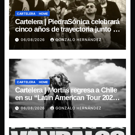
CARTELERA
HOME
Cartelera | PiedraSónica celebrará
cinco años de trayectoria junto a
The Ganjas en el Bar de René
06/08/2026
GONZALO HERNÁNDEZ
CARTELERA
HOME
Cartelera | Mortiis regresa a Chile
en su “Latin American Tour 2026”
y exclusivo show en Sala RBX
06/08/2026
GONZALO HERNÁNDEZ