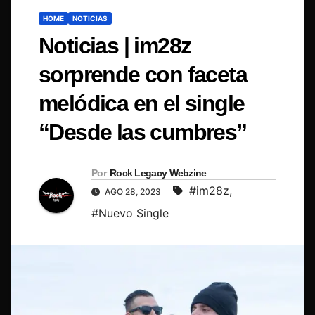
HOME
NOTICIAS
Noticias | im28z
sorprende con faceta
melódica en el single
“Desde las cumbres”
Por
Rock Legacy Webzine
#im28z
,
AGO 28, 2023
#Nuevo Single