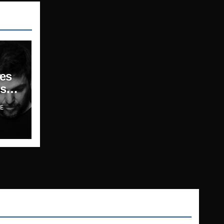
es
sar,
E