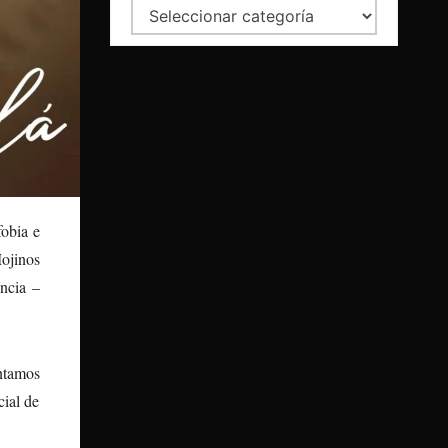
Categorías
obia e
ojinos
ncia –
entamos
cial de