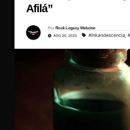
Afilá”
Por
Rock Legacy Webzine
#Inkandescencia
,
AGO 30, 2023