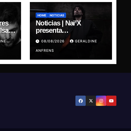
HOME
NOTICIAS
res
Noticias | Nai’X
sar,
presenta
“DIMENSIONAL
INE
08/08/2026
GERALDINE
GODS.
ANFRENS