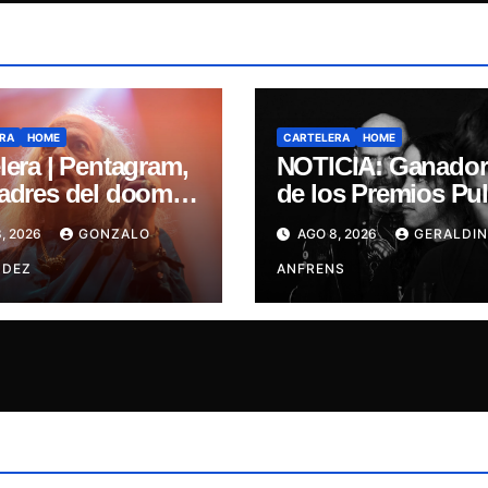
RA
HOME
CARTELERA
HOME
lera | Pentagram,
NOTICIA: Ganador
padres del doom
de los Premios Pul
san a Chile en su
Engrupid Pipol
, 2026
GONZALO
AGO 8, 2026
GERALDIN
a misa
presentan show
NDEZ
exclusivo.
ANFRENS