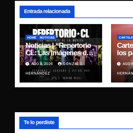
Entrada relacionada
HOME
NOTICIAS
CARTELE
Noticias | “Repertorio
Carte
CL: Las Imágenes de
los 
la Música” presenta la
regre
AGO 8, 2026
GONZALO
AGO 8
esencia del nuevo
últim
sonido nacional
HERNÁNDEZ
HERNÁ
Te lo perdiste