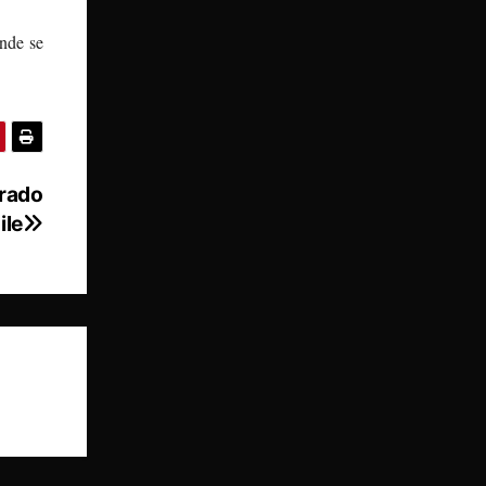
nde se
erado
ile