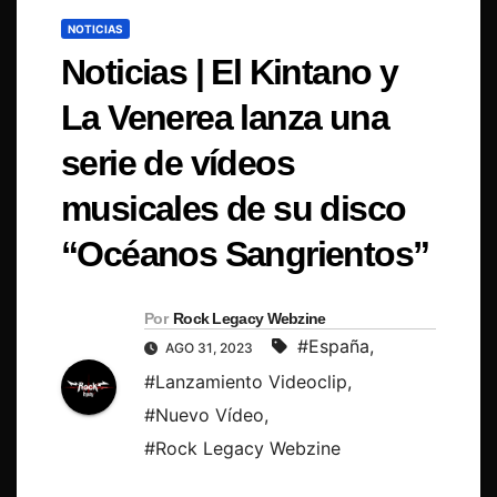
NOTICIAS
Noticias | El Kintano y
La Venerea lanza una
serie de vídeos
musicales de su disco
“Océanos Sangrientos”
Por
Rock Legacy Webzine
#España
,
AGO 31, 2023
#Lanzamiento Videoclip
,
#Nuevo Vídeo
,
#Rock Legacy Webzine