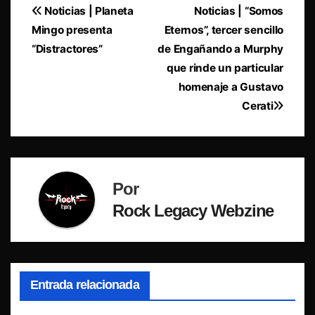
Navegación
Noticias | Planeta
Noticias | “Somos
Mingo presenta
Eternos”, tercer sencillo
de
“Distractores”
de Engañando a Murphy
entradas
que rinde un particular
homenaje a Gustavo
Cerati
Por
Rock Legacy Webzine
Entrada relacionada