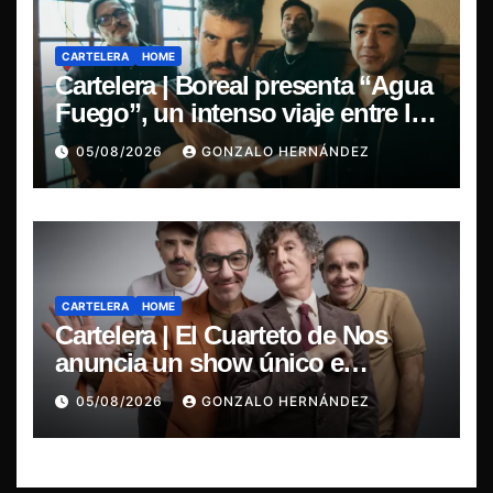
CARTELERA
HOME
Cartelera | Boreal presenta “Agua
Fuego”, un intenso viaje entre la
pasión y la desilusión
05/08/2026
GONZALO HERNÁNDEZ
CARTELERA
HOME
Cartelera | El Cuarteto de Nos
anuncia un show único e
irrepetible en el Movistar Arena
05/08/2026
GONZALO HERNÁNDEZ