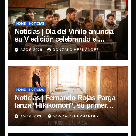
HOME
NOTICIAS
Noticias | Día del Vinilo anuncia
su V edición celebrando el
regreso del 7″ fabricado en Chile
AGO 5, 2026
GONZALO HERNÁNDEZ
HOME
NOTICIAS
Noticias | Fernando Rojas Parga
lanza “Hikikomori”, su primer
disco solista
AGO 4, 2026
GONZALO HERNÁNDEZ