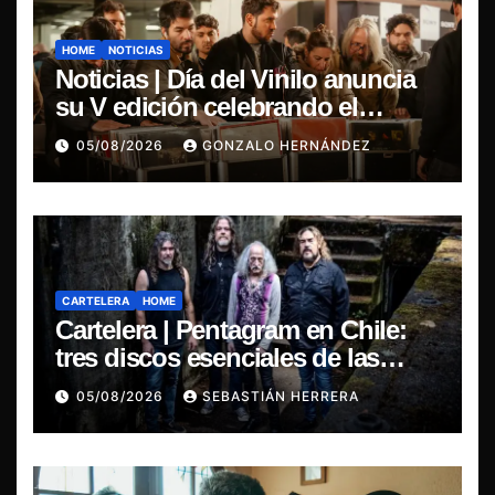
HOME
NOTICIAS
Noticias | Día del Vinilo anuncia
su V edición celebrando el
regreso del 7″ fabricado en Chile
05/08/2026
GONZALO HERNÁNDEZ
CARTELERA
HOME
Cartelera | Pentagram en Chile:
tres discos esenciales de las
leyendas del doom
05/08/2026
SEBASTIÁN HERRERA