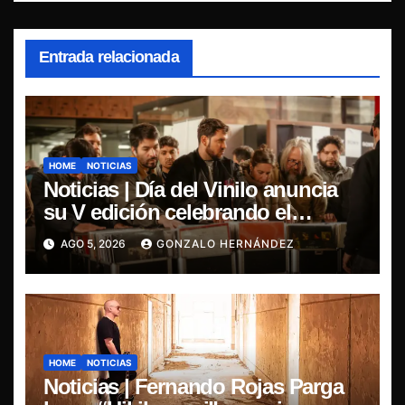
Entrada relacionada
HOME
NOTICIAS
Noticias | Día del Vinilo anuncia
su V edición celebrando el
regreso del 7″ fabricado en Chile
AGO 5, 2026
GONZALO HERNÁNDEZ
HOME
NOTICIAS
Noticias | Fernando Rojas Parga