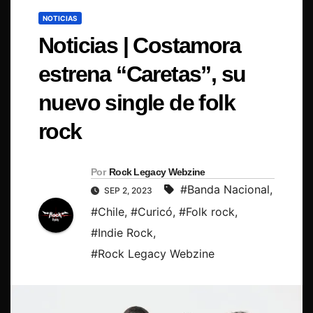
NOTICIAS
Noticias | Costamora
estrena “Caretas”, su
nuevo single de folk
rock
Por
Rock Legacy Webzine
#Banda Nacional
,
SEP 2, 2023
#Chile
,
#Curicó
,
#Folk rock
,
#Indie Rock
,
#Rock Legacy Webzine