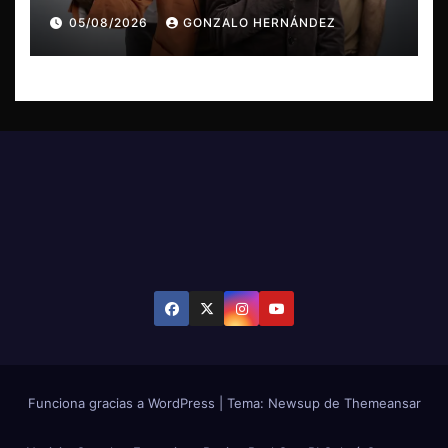
irrepetible en el Movistar Arena
05/08/2026
GONZALO HERNÁNDEZ
Funciona gracias a WordPress
|
Tema: Newsup de
Themeansar