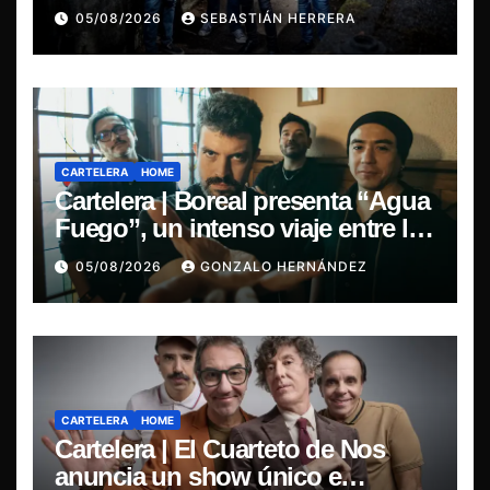
leyendas del doom
05/08/2026
SEBASTIÁN HERRERA
CARTELERA
HOME
Cartelera | Boreal presenta “Agua
Fuego”, un intenso viaje entre la
pasión y la desilusión
05/08/2026
GONZALO HERNÁNDEZ
CARTELERA
HOME
Cartelera | El Cuarteto de Nos
anuncia un show único e