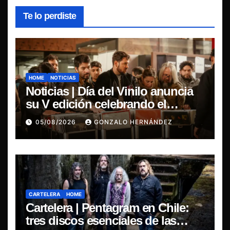
Te lo perdiste
HOME
NOTICIAS
Noticias | Día del Vinilo anuncia
su V edición celebrando el
regreso del 7″ fabricado en Chile
05/08/2026
GONZALO HERNÁNDEZ
CARTELERA
HOME
Cartelera | Pentagram en Chile:
tres discos esenciales de las