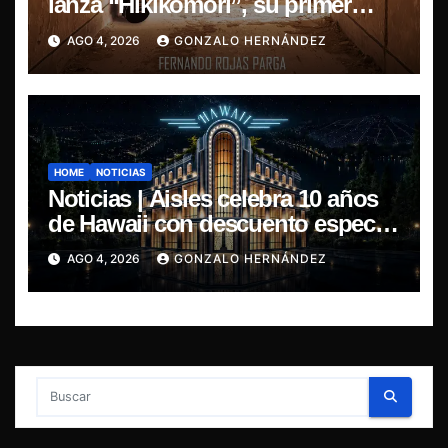
lanza “Hikikomori”, su primer
disco solista
AGO 4, 2026
GONZALO HERNÁNDEZ
HOME
NOTICIAS
Noticias | Aisles celebra 10 años
de Hawaii con descuento especial
en LP y CD
AGO 4, 2026
GONZALO HERNÁNDEZ