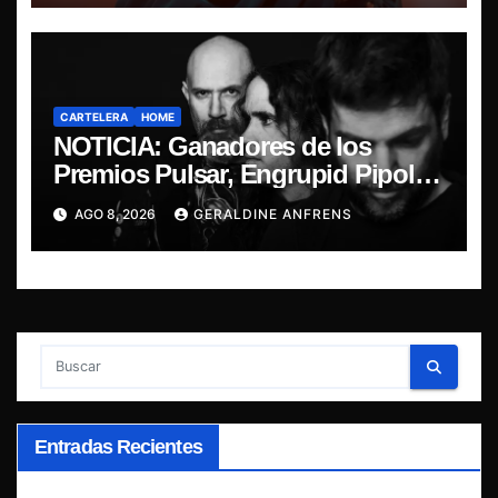
CARTELERA
HOME
NOTICIA: Ganadores de los
Premios Pulsar, Engrupid Pipol
presentan show exclusivo.
AGO 8, 2026
GERALDINE ANFRENS
Entradas Recientes