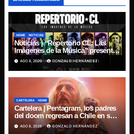
HOME
NOTICIAS
Noticias | “Repertorio CL: Las
Imágenes de la Música” presenta
la esencia del nuevo sonido
AGO 8, 2026
GONZALO HERNÁNDEZ
nacional
CARTELERA
HOME
Cartelera | Pentagram, los padres
del doom regresan a Chile en su
última misa
AGO 8, 2026
GONZALO HERNÁNDEZ