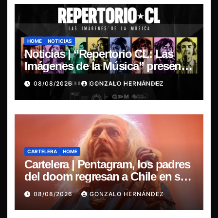
HOME
NOTICIAS
Noticias | “Repertorio CL: Las
Imágenes de la Música” presenta
la esencia del nuevo sonido
08/08/2026
GONZALO HERNÁNDEZ
nacional
CARTELERA
HOME
Cartelera | Pentagram, los padres
del doom regresan a Chile en su
última misa
08/08/2026
GONZALO HERNÁNDEZ