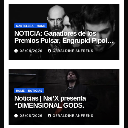
CARTELERA
HOME
NOTICIA: Ganadores de los
Premios Pulsar, Engrupid Pipol
presentan show exclusivo.
08/08/2026
GERALDINE ANFRENS
HOME
NOTICIAS
Noticias | Nai’X presenta
“DIMENSIONAL GODS.
08/08/2026
GERALDINE ANFRENS