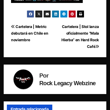
Navegación
Cartelera | Metric
Cartelera | Stol lanza
debutará en Chile en
oficialmente “Mala
de
noviembre
Hierba” en Hard Rock
entradas
Café
Por
Rock Legacy Webzine
Entrada relacionada