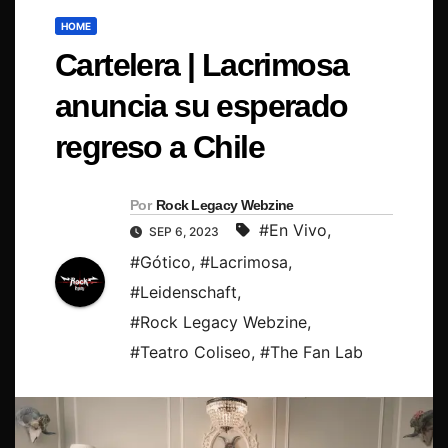
HOME
Cartelera | Lacrimosa
anuncia su esperado
regreso a Chile
Por
Rock Legacy Webzine
#En Vivo
,
SEP 6, 2023
#Gótico
,
#Lacrimosa
,
#Leidenschaft
,
#Rock Legacy Webzine
,
#Teatro Coliseo
,
#The Fan Lab