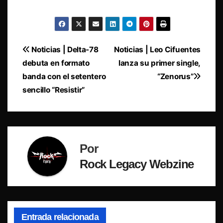
Navegación
Noticias | Delta-78
Noticias | Leo Cifuentes
debuta en formato
lanza su primer single,
de
banda con el setentero
“Zenorus”
entradas
sencillo “Resistir”
Por
Rock Legacy Webzine
Entrada relacionada