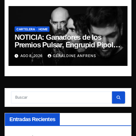
CARTELERA
HOME
NOTICIA: Ganadores de los
Premios Pulsar, Engrupid Pipol
presentan show exclusivo.
AGO 8, 2026
GERALDINE ANFRENS
Entradas Recientes