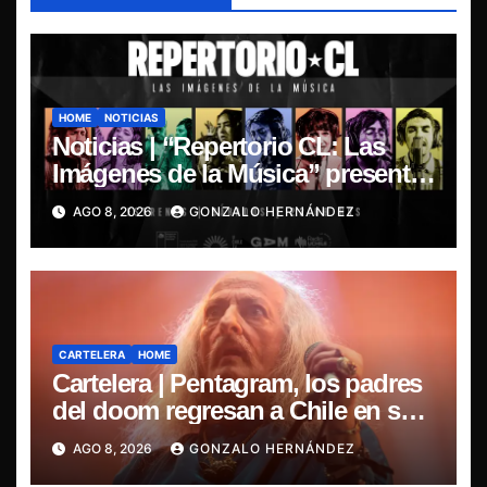
HOME
NOTICIAS
Noticias | “Repertorio CL: Las
Imágenes de la Música” presenta
la esencia del nuevo sonido
AGO 8, 2026
GONZALO HERNÁNDEZ
nacional
CARTELERA
HOME
Cartelera | Pentagram, los padres
del doom regresan a Chile en su
última misa
AGO 8, 2026
GONZALO HERNÁNDEZ