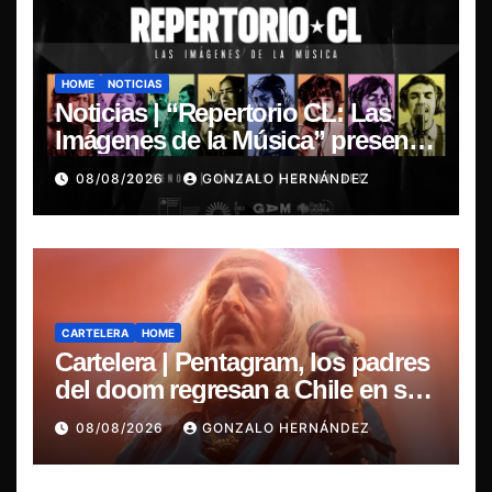
HOME
NOTICIAS
Noticias | “Repertorio CL: Las
Imágenes de la Música” presenta
la esencia del nuevo sonido
08/08/2026
GONZALO HERNÁNDEZ
nacional
CARTELERA
HOME
Cartelera | Pentagram, los padres
del doom regresan a Chile en su
última misa
08/08/2026
GONZALO HERNÁNDEZ