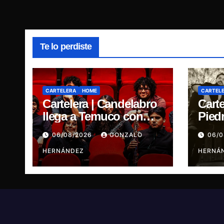
Te lo perdiste
CARTELERA
HOME
CARTEL
Cartelera | Candelabro
Carte
llega a Temuco con
Pied
una noche cargada de
cinc
06/08/2026
GONZALO
06/
indie
traye
HERNÁNDEZ
Ganj
HERNÁ
Ren