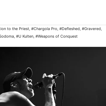
ion to the Priest
,
#Chargola Pro
,
#Defleshed
,
#Gravered
,
Sodoma
,
#U Kulten
,
#Weapons of Conquest