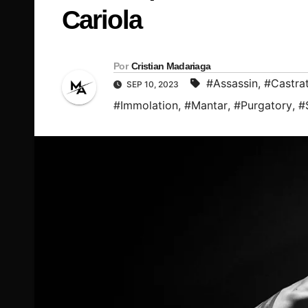
Cariola
Por
Cristian Madariaga
#Assassin
,
#Castrat
SEP 10, 2023
#Immolation
,
#Mantar
,
#Purgatory
,
#