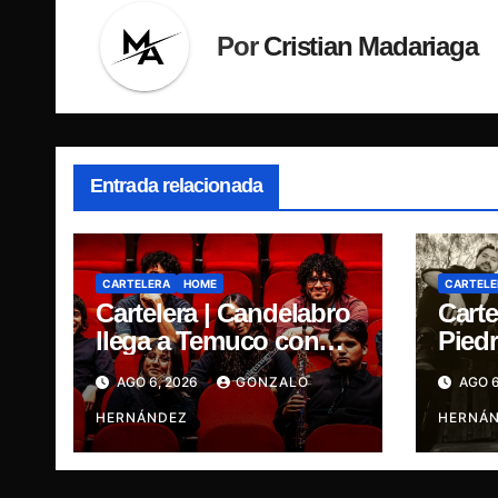
Por
Cristian Madariaga
Entrada relacionada
CARTELERA
HOME
CARTELE
Cartelera | Candelabro
Carte
llega a Temuco con
Piedr
una noche cargada de
cinc
AGO 6, 2026
GONZALO
AGO 6
indie
traye
HERNÁNDEZ
Ganja
HERNÁ
René