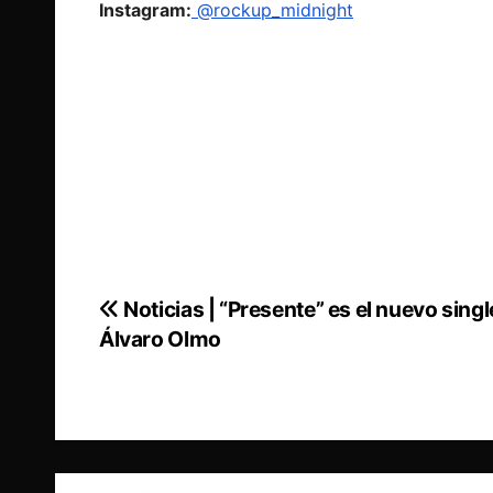
Instagram:
@rockup_midnight
Noticias | “Presente” es el nuevo singl
Navegación
Álvaro Olmo
de
entradas