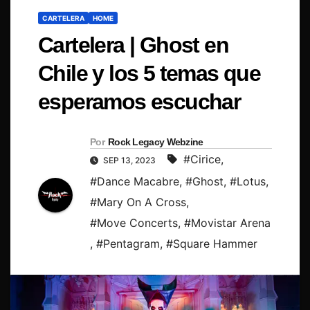
CARTELERA
HOME
Cartelera | Ghost en
Chile y los 5 temas que
esperamos escuchar
Por
Rock Legacy Webzine
#Cirice
,
SEP 13, 2023
#Dance Macabre
,
#Ghost
,
#Lotus
,
#Mary On A Cross
,
#Move Concerts
,
#Movistar Arena
,
#Pentagram
,
#Square Hammer