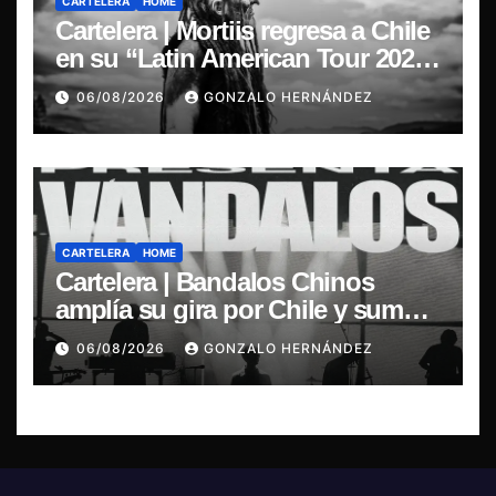
CARTELERA
HOME
Cartelera | Mortiis regresa a Chile
en su “Latin American Tour 2026”
y exclusivo show en Sala RBX
06/08/2026
GONZALO HERNÁNDEZ
CARTELERA
HOME
Cartelera | Bandalos Chinos
amplía su gira por Chile y suma
concierto en Concepción
06/08/2026
GONZALO HERNÁNDEZ