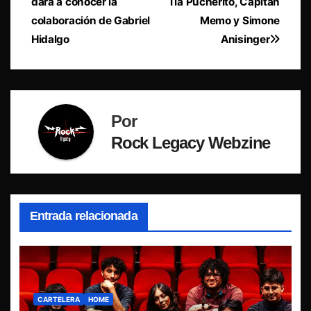
dará a conocer la
Tía Pucherito, Capitán
entradas
colaboración de Gabriel
Memo y Simone
Hidalgo
Anisinger
Por
Rock Legacy Webzine
Entrada relacionada
CARTELERA
HOME