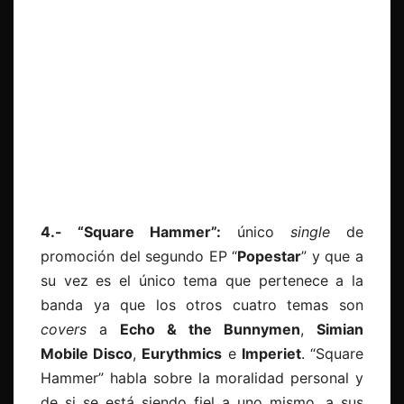
4.- “Square Hammer”:
único
single
de
promoción del segundo EP “
Popestar
” y que a
su vez es el único tema que pertenece a la
banda ya que los otros cuatro temas son
covers
a
Echo & the Bunnymen
,
Simian
Mobile Disco
,
Eurythmics
e
Imperiet
. “Square
Hammer” habla sobre la moralidad personal y
de si se está siendo fiel a uno mismo, a sus