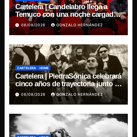
Cartelera | Candelabro llega a
Temuco con una noche cargada
de indie
06/08/2026
GONZALO HERNÁNDEZ
CARTELERA
HOME
Cartelera | PiedraSónica celebrará
cinco años de trayectoria junto a
The Ganjas en el Bar de René
06/08/2026
GONZALO HERNÁNDEZ