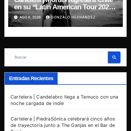
en su “Latin American Tour 2026”
y exclusivo show en Sala RBX
AGO 6, 2026
GONZALO HERNÁNDEZ
Entradas Recientes
Cartelera | Candelabro llega a Temuco con una
noche cargada de indie
Cartelera | PiedraSónica celebrará cinco años
de trayectoria junto a The Ganjas en el Bar de