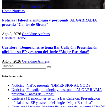
Ago 8, 2026
Geraldine Anfrens
Home
Noticias
Noticias | Filosofía, mitología y post-punk: ALGARRABIA
presenta “Cantos de Sirena”
Ago 8, 2026
Geraldine Anfrens
Cartelera
Home
Cartelera | Demociones se toma Bar Callejón: Presentación
oficial de su EP y estreno del single “Mujer Escarlata”
Ago 8, 2026
Geraldine Anfrens
Entradas recientes
Noticias | Nai’X presenta “DIMENSIONAL GODS.
Noticias | Filosofía, mitología y post-punk: ALGARRABIA
presenta “Cantos de Sirena”
Cartelera | Demociones se toma Bar Callejón: Presentación
oficial de su EP y estreno del single “Mujer Escarlata”
Cartelera | Siniestra Pandora lleva su gira de invierno “Elegía”