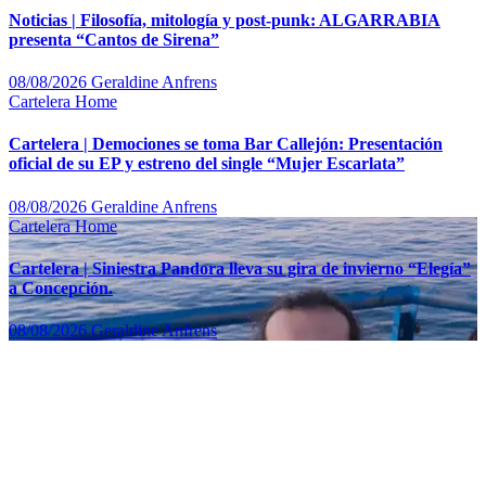
Noticias | Filosofía, mitología y post-punk: ALGARRABIA
presenta “Cantos de Sirena”
08/08/2026
Geraldine Anfrens
Cartelera
Home
Cartelera | Demociones se toma Bar Callejón: Presentación
oficial de su EP y estreno del single “Mujer Escarlata”
08/08/2026
Geraldine Anfrens
Cartelera
Home
Cartelera | Siniestra Pandora lleva su gira de invierno “Elegía”
a Concepción.
08/08/2026
Geraldine Anfrens