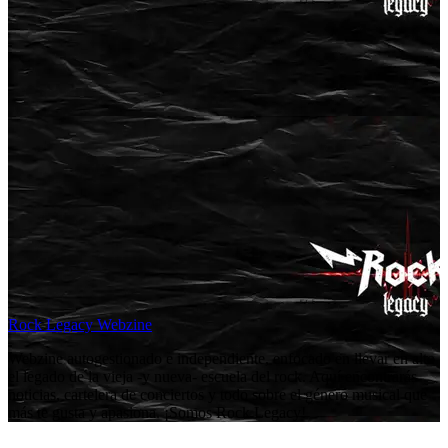
Rock Legacy Webzine
Webzine autogestionado e independiente, enfocado en llevar en alto
el legado de la vieja -y nueva- escuela del rock. Aquí encontrarás
noticias, cartelera de conciertos y todo sobre el género musical que
más te gusta y apasiona. ¡Somos Rock Legacy!