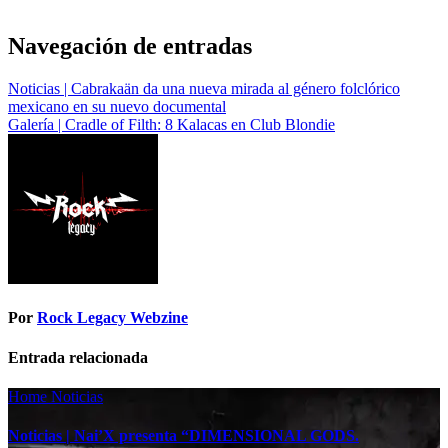
Navegación de entradas
Noticias | Cabrakaän da una nueva mirada al género folclórico
mexicano en su nuevo documental
Galería | Cradle of Filth: 8 Kalacas en Club Blondie
Por
Rock Legacy Webzine
Entrada relacionada
Home
Noticias
Noticias | Nai’X presenta “DIMENSIONAL GODS.