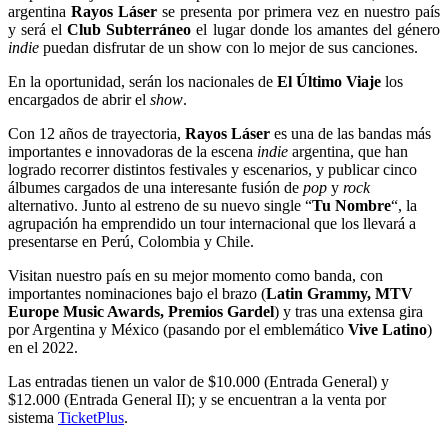
argentina
Rayos Láser
se presenta por primera vez en nuestro país
y será el
Club Subterráneo
el lugar donde los amantes del género
indie
puedan disfrutar de un show con lo mejor de sus canciones.
En la oportunidad, serán los nacionales de
El Último Viaje
los
encargados de abrir el
show
.
Con 12 años de trayectoria,
Rayos Láser
es una de las bandas más
importantes e innovadoras de la escena
indie
argentina, que han
logrado recorrer distintos festivales y escenarios, y publicar cinco
álbumes cargados de una interesante fusión de
pop
y
rock
alternativo. Junto al estreno de su nuevo single “
Tu Nombre
“, la
agrupación ha emprendido un tour internacional que los llevará a
presentarse en Perú, Colombia y Chile.
Visitan nuestro país en su mejor momento como banda, con
importantes nominaciones bajo el brazo (
Latin Grammy, MTV
Europe Music Awards, Premios Gardel
) y tras una extensa gira
por Argentina y México (pasando por el emblemático
Vive Latino
)
en el 2022.
Las entradas tienen un valor de $10.000 (Entrada General) y
$12.000 (Entrada General II); y se encuentran a la venta por
sistema
TicketPlus
.