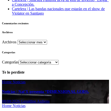
a Concepción.
Cartelera | Las bandas nacionales que estarán en el show de
Violator en Santiago
Comentarios recientes
Archivos
Archivos
Categorías
Categorías
Te lo perdiste
Home
Noticias
Noticias | Nai’X presenta “DIMENSIONAL GODS.
08/08/2026
Geraldine Anfrens
Home
Noticias