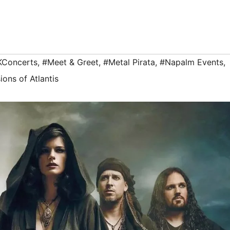
Concerts
,
#Meet & Greet
,
#Metal Pirata
,
#Napalm Events
,
ions of Atlantis