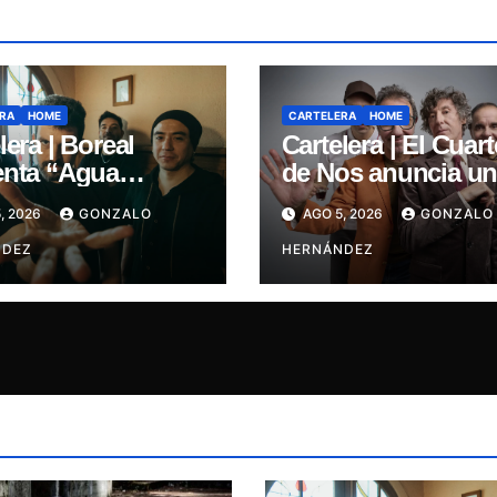
RA
HOME
CARTELERA
HOME
lera | Boreal
Cartelera | El Cuart
enta “Agua
de Nos anuncia u
o”, un intenso
show único e
, 2026
GONZALO
AGO 5, 2026
GONZALO
 entre la pasión y
irrepetible en el
silusión
NDEZ
Movistar Arena
HERNÁNDEZ