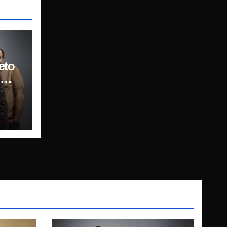
eto
n