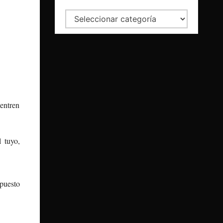
Categorías
uentren
 tuyo,
spuesto