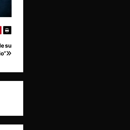
de su
io”