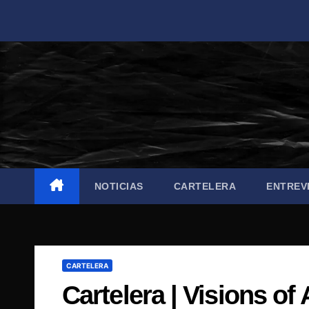
Saltar
al
contenido
NOTICIAS
CARTELERA
ENTREV
CARTELERA
Cartelera | Visions of