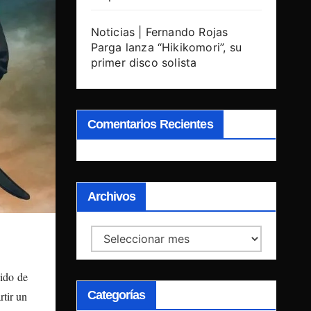
Noticias | Fernando Rojas
Parga lanza “Hikikomori”, su
primer disco solista
Comentarios Recientes
Archivos
Archivos
dido de
Categorías
rtir un