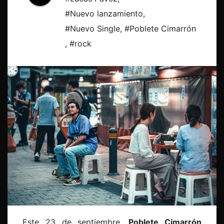
#Nuevo lanzamiento
,
#Nuevo Single
,
#Poblete Cimarrón
,
#rock
Este 23 de septiembre,
Poblete Cimarrón