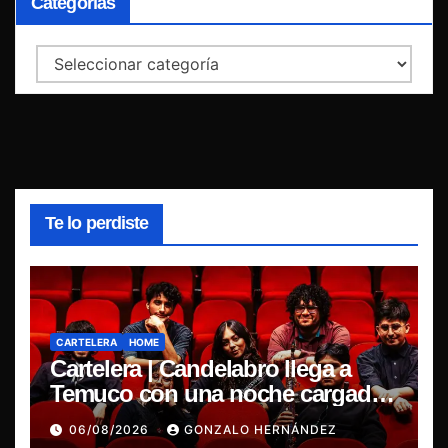
Categorías
Categorías
Te lo perdiste
CARTELERA
HOME
Cartelera | Candelabro llega a
Temuco con una noche cargada
de indie
06/08/2026
GONZALO HERNÁNDEZ