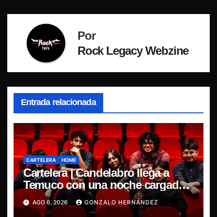
Por
Rock Legacy Webzine
Entrada relacionada
CARTELERA
HOME
Cartelera | Candelabro llega a
Temuco con una noche cargada
de indie
AGO 6, 2026
GONZALO HERNÁNDEZ