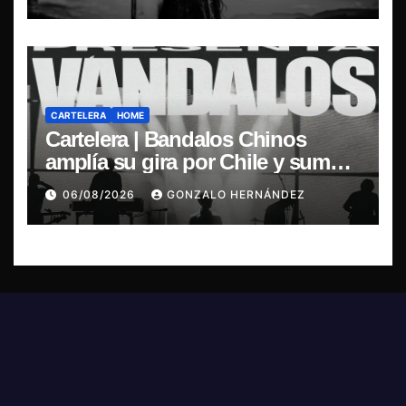
CARTELERA
HOME
Cartelera | Bandalos Chinos
amplía su gira por Chile y suma
concierto en Concepción
06/08/2026
GONZALO HERNÁNDEZ