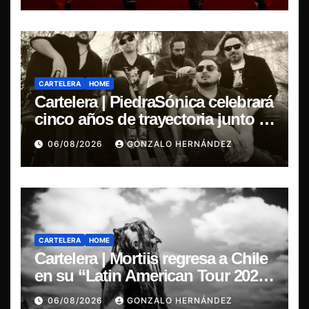
CARTELERA
HOME
Cartelera | PiedraSónica celebrará
cinco años de trayectoria junto a
The Ganjas en el Bar de René
06/08/2026
GONZALO HERNÁNDEZ
CARTELERA
HOME
Cartelera | Mortiis regresa a Chile
en su “Latin American Tour 2026”
y exclusivo show en Sala RBX
06/08/2026
GONZALO HERNÁNDEZ