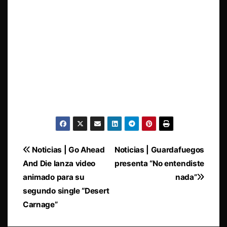
Navegación
Noticias | Go Ahead
Noticias | Guardafuegos
And Die lanza video
presenta “No entendiste
de
animado para su
nada”
entradas
segundo single “Desert
Carnage”