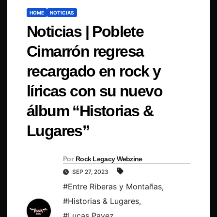
HOME
NOTICIAS
Noticias | Poblete
Cimarrón regresa
recargado en rock y
líricas con su nuevo
álbum “Historias &
Lugares”
Por
Rock Legacy Webzine
SEP 27, 2023
#Entre Riberas y Montañas
,
#Historias & Lugares
,
#Lucas Pavez
,