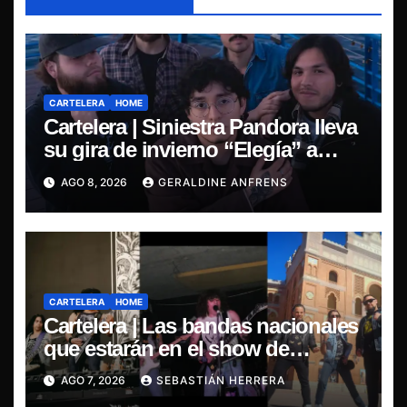
CARTELERA
HOME
Cartelera | Siniestra Pandora lleva
su gira de invierno “Elegía” a
Concepción.
AGO 8, 2026
GERALDINE ANFRENS
CARTELERA
HOME
Cartelera | Las bandas nacionales
que estarán en el show de
Violator en Santiago
AGO 7, 2026
SEBASTIÁN HERRERA