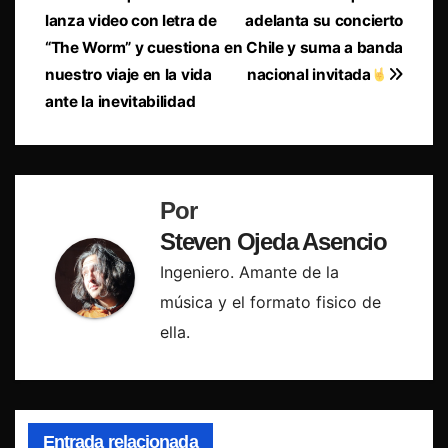
lanza video con letra de
adelanta su concierto
de
“The Worm” y cuestiona
en Chile y suma a banda
entradas
nuestro viaje en la vida
nacional invitada
ante la inevitabilidad
Por
Steven Ojeda Asencio
Ingeniero. Amante de la
música y el formato fisico de
ella.
Entrada relacionada