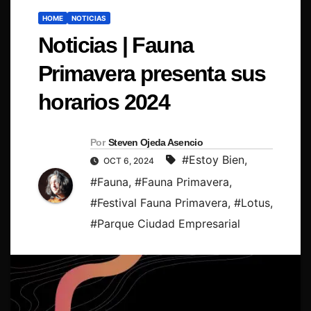
HOME
NOTICIAS
Noticias | Fauna
Primavera presenta sus
horarios 2024
Por
Steven Ojeda Asencio
#Estoy Bien
,
OCT 6, 2024
#Fauna
,
#Fauna Primavera
,
#Festival Fauna Primavera
,
#Lotus
,
#Parque Ciudad Empresarial