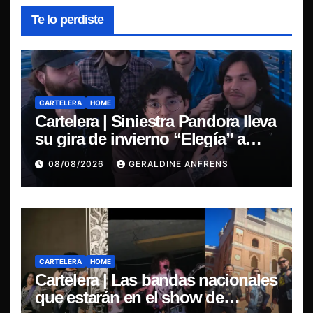
Te lo perdiste
CARTELERA
HOME
Cartelera | Siniestra Pandora lleva
su gira de invierno “Elegía” a
Concepción.
08/08/2026
GERALDINE ANFRENS
CARTELERA
HOME
Cartelera | Las bandas nacionales
que estarán en el show de