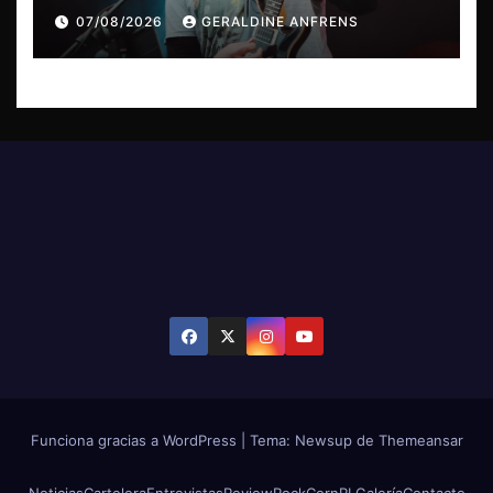
sonoro por el duelo y la memoria.
07/08/2026
GERALDINE ANFRENS
Funciona gracias a WordPress
|
Tema: Newsup de
Themeansar