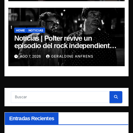
HOME
NOTICIAS
Noticias | Polter revive un
episodio del rock independiente
chileno con el lanzamiento de
AGO 7, 2026
GERALDINE ANFRENS
“Esencial 2001–2026”
Entradas Recientes