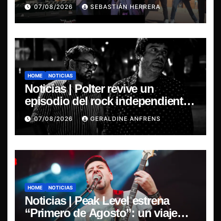
Violator en Santiago
07/08/2026
SEBASTIÁN HERRERA
HOME
NOTICIAS
Noticias | Polter revive un
episodio del rock independiente
chileno con el lanzamiento de
07/08/2026
GERALDINE ANFRENS
“Esencial 2001–2026”
HOME
NOTICIAS
Noticias | Peak Level estrena
“Primero de Agosto”: un viaje