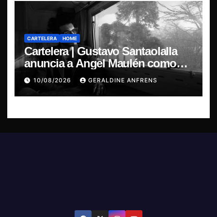
CARTELERA
HOME
Cartelera | Gustavo Santaolalla
anuncia a Angel Maulén como
invitado especial para su regreso
10/08/2026
GERALDINE ANFRENS
a Chile