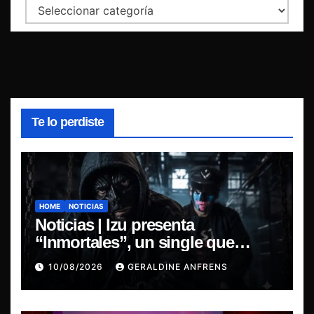
Categorías
Te lo perdiste
HOME
NOTICIAS
Noticias | Izu presenta
“Inmortales”, un single que
marca su esperado regreso.
10/08/2026
GERALDINE ANFRENS