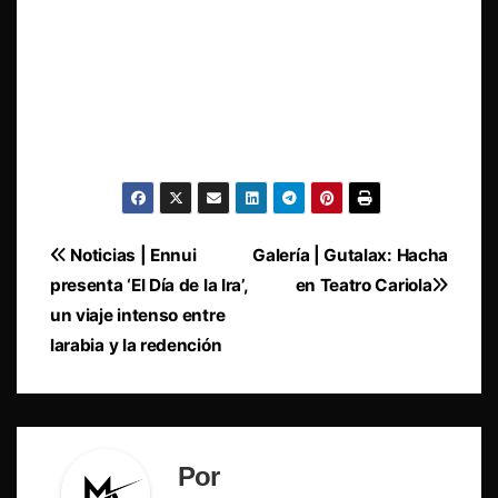
Navegación
Noticias | Ennui
Galería | Gutalax: Hacha
presenta ‘El Día de la Ira’,
en Teatro Cariola
de
un viaje intenso entre
entradas
larabia y la redención
Por