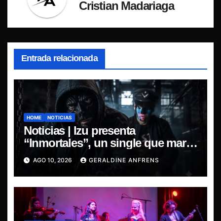
Cristian Madariaga
Entrada relacionada
HOME
NOTICIAS
Noticias | Izu presenta
“Inmortales”, un single que marca
su esperado regreso.
AGO 10, 2026
GERALDINE ANFRENS