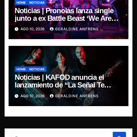
HOME
NOTICIAS
Noticias | Pronoias lanza single
junto a ex Battle Beast ‘We Are
The Same’ une el metal de Chile y
AGO 10, 2026
GERALDINE ANFRENS
Finlandia.
HOME
NOTICIAS
Noticias | KAFOD anuncia el
lanzamiento de “La Señal Te
Encontró”, el primer adelanto de
AGO 10, 2026
GERALDINE ANFRENS
su nuevo álbum conceptual.