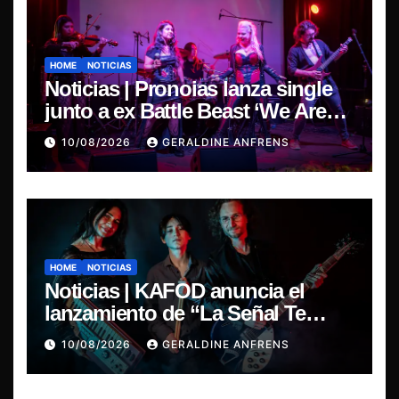
HOME
NOTICIAS
Noticias | Pronoias lanza single
junto a ex Battle Beast ‘We Are
The Same’ une el metal de Chile y
10/08/2026
GERALDINE ANFRENS
Finlandia.
HOME
NOTICIAS
Noticias | KAFOD anuncia el
lanzamiento de “La Señal Te
Encontró”, el primer adelanto de
10/08/2026
GERALDINE ANFRENS
su nuevo álbum conceptual.