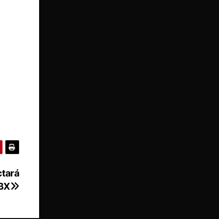
ctará
RBX