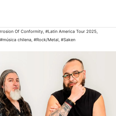
rrosion Of Conformity
,
#Latin America Tour 2025
,
#música chilena
,
#Rock/Metal
,
#Saken