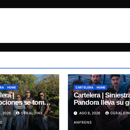
RA
HOME
CARTELERA
HOME
lera |
Cartelera | Siniestr
ciones se toma
Pandora lleva su g
allejón:
de invierno “Elegía
, 2026
GERALDINE
AGO 8, 2026
GERALDIN
ntación oficial de
Concepción.
 y estreno del
S
ANFRENS