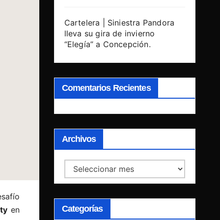
Cartelera | Siniestra Pandora
lleva su gira de invierno
“Elegía” a Concepción.
Comentarios Recientes
Archivos
Archivos
safío
Categorías
ty
en