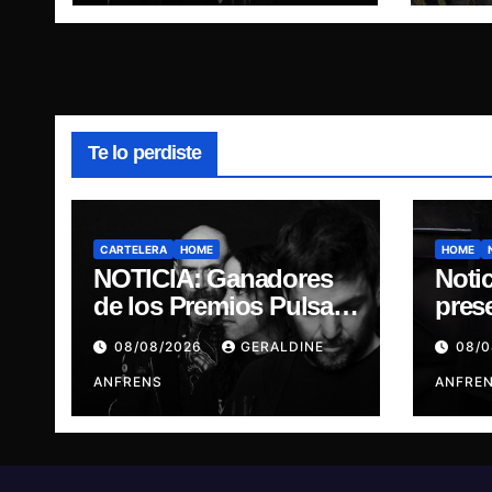
singl
Escar
Te lo perdiste
CARTELERA
HOME
HOME
NOTICIA: Ganadores
Notic
de los Premios Pulsar,
pres
Engrupid Pipol
“DI
08/08/2026
GERALDINE
08/
presentan show
GOD
exclusivo.
ANFRENS
ANFRE