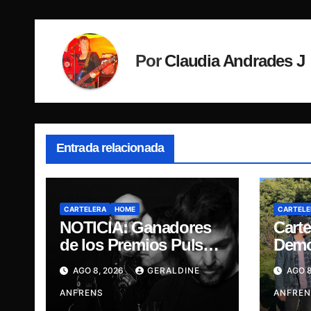
Por
Claudia Andrades J
Entrada relacionada
CARTELERA
HOME
CARTELE
NOTICIA: Ganadores
Carte
de los Premios Pulsar,
Demo
Engrupid Pipol
Bar C
AGO 8, 2026
GERALDINE
AGO 8
presentan show
Prese
exclusivo.
ANFRENS
su EP
ANFREN