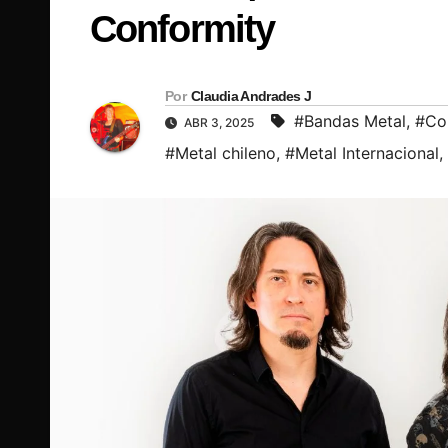
Conformity
Por
Claudia Andrades J
#Bandas Metal
,
#Co
ABR 3, 2025
#Metal chileno
,
#Metal Internacional
,