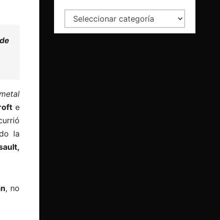
Categorías
 de
metal
oft
e
currió
do la
ault,
an
, no