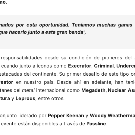
omo
.
ados por esta oportunidad. Teníamos muchas ganas
que hacerlo junto a esta gran banda”,
responsabilidades desde su condición de pioneros del
90, cuando junto a íconos como
Execrator
,
Criminal
,
Undercr
estacadas del continente. Su primer desafío de este tipo o
reator
en nuestro país. Desde ahí en adelante, han teni
itanes del
metal
internacional como
Megadeth, Nuclear Ass
ltura
y
Leprous
, entre otros.
conjunto liderado por
Pepper Keenan
y
Woody Weatherm
 evento están disponibles a través de
Passline
.