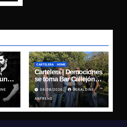
CARTELERA
HOME
,
Cartelera | Demociones
punk:
se toma Bar Callejón:
Presentación oficial de
INE
08/08/2026
GERALDINE
de
su EP y estreno del
single “Mujer
ANFRENS
Escarlata”