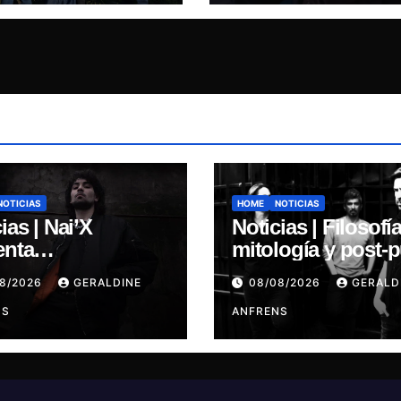
e “Mujer
lata”
NOTICIAS
HOME
NOTICIAS
ias | Nai’X
Noticias | Filosofía
enta
mitología y post-
MENSIONAL
ALGARRABIA
08/2026
GERALDINE
08/08/2026
GERALD
S.
presenta “Cantos 
NS
Sirena”
ANFRENS