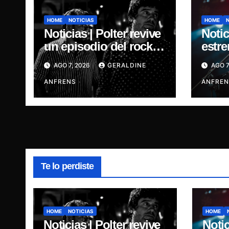
HOME
NOTICIAS
HOME
Noticias | Polter revive
Notic
un episodio del rock
estre
independiente chileno
Agost
AGO 7, 2026
GERALDINE
AGO 7
con el lanzamiento de
sonor
“Esencial 2001–2026”
ANFRENS
la m
ANFREN
Te lo perdiste
HOME
NOTICIAS
HOME
Noticias | Polter revive
Notic