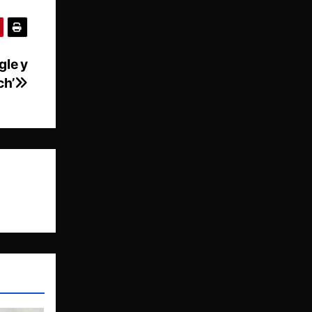
gle y
ch’