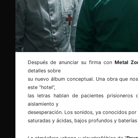
Después de anunciar su firma con
Metal Zon
detalles sobre
su nuevo álbum conceptual. Una obra que nos ar
este “hotel”,
las letras hablan de pacientes prisioneros
aislamiento y
desesperación. Los sonidos, ya conocidos por s
saturadas y ácidas, bajos profundos y batería
La atmósfera urbana y claustrofóbica de “
Psyc