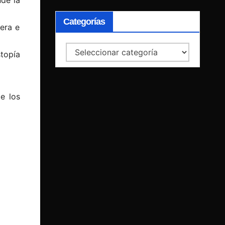
Categorías
era e
Categorías
topía
e los