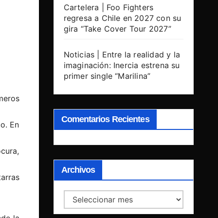
Cartelera | Foo Fighters
regresa a Chile en 2027 con su
gira “Take Cover Tour 2027”
Noticias | Entre la realidad y la
imaginación: Inercia estrena su
primer single “Marilina”
meros
Comentarios Recientes
co. En
cura,
Archivos
tarras
Archivos
de la