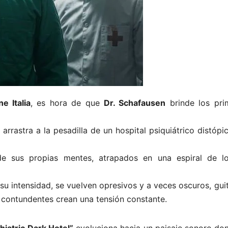
e Italia
, es hora de que
Dr. Schafausen
brinde los pri
rastra a la pesadilla de un hospital psiquiátrico distópi
 de sus propias mentes, atrapados en una espiral de lo
u intensidad, se vuelven opresivos y a veces oscuros, gui
s contundentes crean una tensión constante.
hiatric Dark Hotel”
evoluciona hacia un paisaje sonoro don