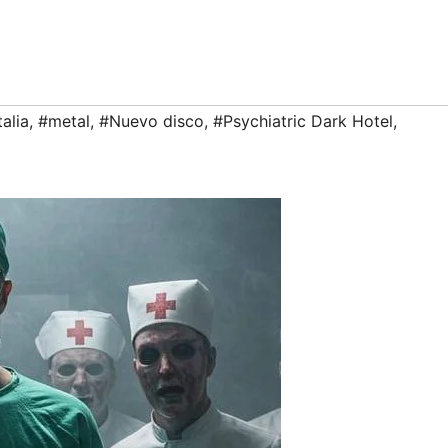
talia
,
#metal
,
#Nuevo disco
,
#Psychiatric Dark Hotel
,