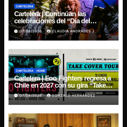
CARTELERA
Cartelera | Continúan las
celebraciones del “Día del
Blues”, La Rox se presentará este
07/08/2026
CLAUDIA ANDRADES J
sábado en Concepción
CARTELERA
HOME
Cartelera | Foo Fighters regresa a
Chile en 2027 con su gira “Take
Cover Tour 2027”
07/08/2026
GONZALO HERNÁNDEZ