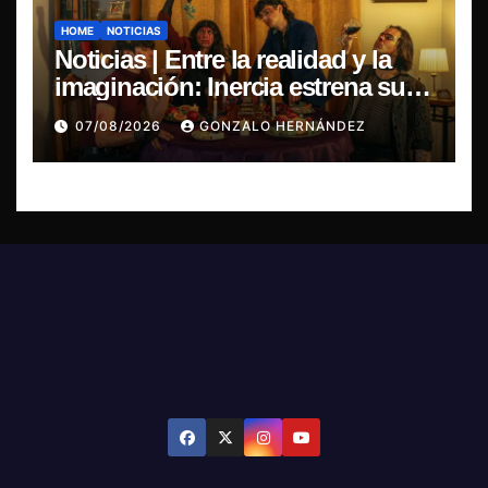
HOME
NOTICIAS
Noticias | Entre la realidad y la
imaginación: Inercia estrena su
primer single “Marilina”
07/08/2026
GONZALO HERNÁNDEZ