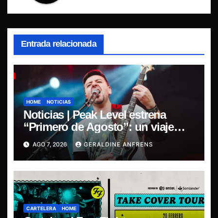
Entrada relacionada
HOME
NOTICIAS
Noticias | Peak Level estrena
“Primero de Agosto”: un viaje
sonoro por el duelo y la memoria.
AGO 7, 2026
GERALDINE ANFRENS
CARTELERA
HOME