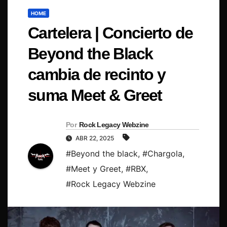
HOME
Cartelera | Concierto de
Beyond the Black
cambia de recinto y
suma Meet & Greet
Por
Rock Legacy Webzine
ABR 22, 2025
#Beyond the black
,
#Chargola
,
#Meet y Greet
,
#RBX
,
#Rock Legacy Webzine