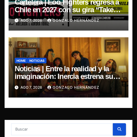
Cartelera | Foo Fighters regresa a
Chile en 2027 con su gira “Take
Cover Tour 2027”
AGO 7, 2026
GONZALO HERNÁNDEZ
HOME
NOTICIAS
Noticias | Entre la realidad y la
imaginación: Inercia estrena su
primer single “Marilina”
AGO 7, 2026
GONZALO HERNÁNDEZ