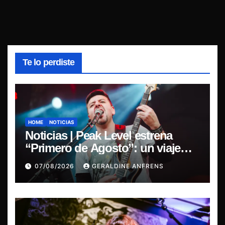
Te lo perdiste
HOME
NOTICIAS
Noticias | Peak Level estrena
“Primero de Agosto”: un viaje
sonoro por el duelo y la memoria.
07/08/2026
GERALDINE ANFRENS