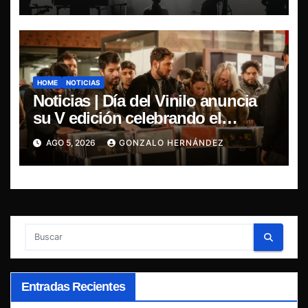
HOME
NOTICIAS
Noticias | Día del Vinilo anuncia
su V edición celebrando el
regreso del 7″ fabricado en Chile
AGO 5, 2026
GONZALO HERNÁNDEZ
Entradas Recientes