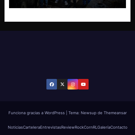
Funciona gracias a WordPress
|
Tema: Newsup de
Themeansar
Noticias
Cartelera
Entrevistas
Review
RockCornRL
Galería
Contacto