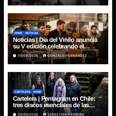
HOME
NOTICIAS
Noticias | Día del Vinilo anuncia
su V edición celebrando el
regreso del 7″ fabricado en Chile
05/08/2026
GONZALO HERNÁNDEZ
CARTELERA
HOME
Cartelera | Pentagram en Chile:
tres discos esenciales de las
leyendas del doom
05/08/2026
SEBASTIÁN HERRERA