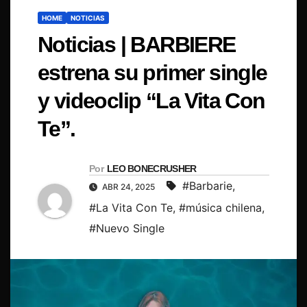
HOME
NOTICIAS
Noticias | BARBIERE
estrena su primer single
y videoclip “La Vita Con
Te”.
Por
LEO BONECRUSHER
#Barbarie
,
ABR 24, 2025
#La Vita Con Te
,
#música chilena
,
#Nuevo Single