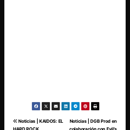
Navegación
Noticias | KAIDOS: EL
Noticias | DGB Prod en
HARD ROCK
colaboración con Evil’s