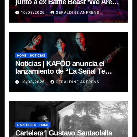
junto a ex Battle Beast ‘We Are
The Same’ une el metal de Chile y
10/08/2026
GERALDINE ANFRENS
Finlandia.
HOME
NOTICIAS
Noticias | KAFOD anuncia el
lanzamiento de “La Señal Te
Encontró”, el primer adelanto de
10/08/2026
GERALDINE ANFRENS
su nuevo álbum conceptual.
CARTELERA
HOME
Cartelera | Gustavo Santaolalla