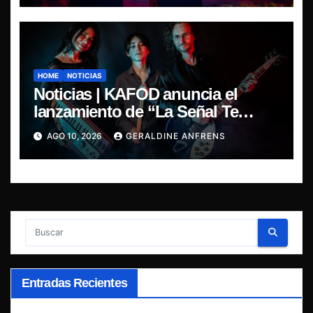
HOME
NOTICIAS
Noticias | KAFOD anuncia el
lanzamiento de “La Señal Te
Encontró”, el primer adelanto de
AGO 10, 2026
GERALDINE ANFRENS
su nuevo álbum conceptual.
Entradas Recientes