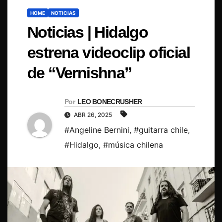
HOME
NOTICIAS
Noticias | Hidalgo
estrena videoclip oficial
de “Vernishna”
Por
LEO BONECRUSHER
ABR 26, 2025
#Angeline Bernini
,
#guitarra chile
,
#Hidalgo
,
#música chilena