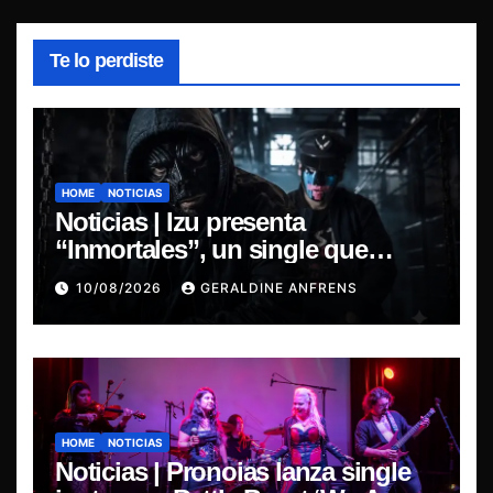
Te lo perdiste
HOME
NOTICIAS
Noticias | Izu presenta
“Inmortales”, un single que
marca su esperado regreso.
10/08/2026
GERALDINE ANFRENS
HOME
NOTICIAS
Noticias | Pronoias lanza single