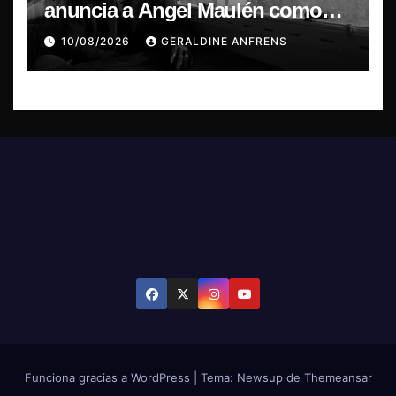
anuncia a Angel Maulén como
invitado especial para su regreso
10/08/2026
GERALDINE ANFRENS
a Chile
Funciona gracias a WordPress
|
Tema: Newsup de
Themeansar