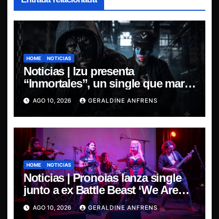
HOME
NOTICIAS
Noticias | Izu presenta
“Inmortales”, un single que marca
su esperado regreso.
AGO 10, 2026
GERALDINE ANFRENS
HOME
NOTICIAS
Noticias | Pronoias lanza single
junto a ex Battle Beast ‘We Are
The Same’ une el metal de Chile y
AGO 10, 2026
GERALDINE ANFRENS
Finlandia.