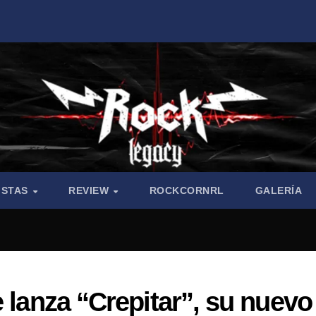
ISTAS
REVIEW
ROCKCORNRL
GALERÍA
e lanza “Crepitar”, su nuevo