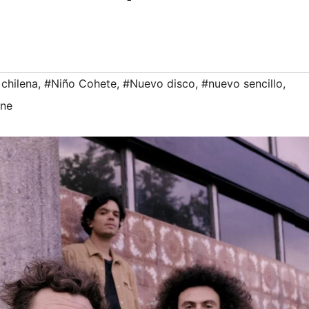
chilena
,
#Niño Cohete
,
#Nuevo disco
,
#nuevo sencillo
,
ine