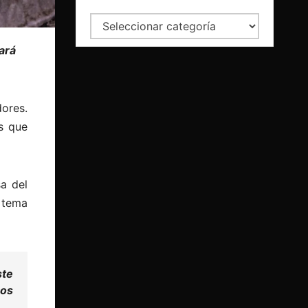
Categorías
ará
dores.
s que
a del
 tema
ste
mos