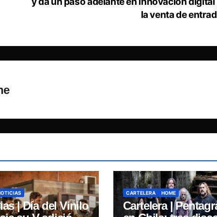
y da un paso adelante en innovación digital
la venta de entra
ne
NOTICIAS
CARTELERA
HOME
ias | Día del Vinilo
Cartelera | Pentag