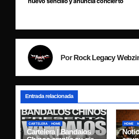
nuevo sencillo y anuncia concierto
de
entradas
Por
Rock Legacy Webzi
Entrada relacionada
CARTELERA
HOME
HOME
Cartelera | Bandalos
Notic