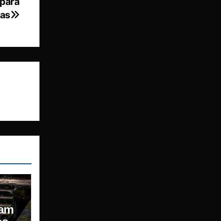
 para
das
ram