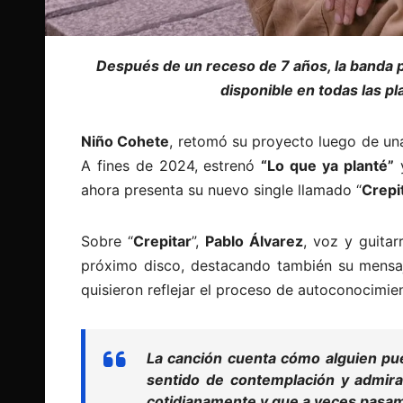
Después de un receso de 7 años, la banda p
disponible en todas las pl
Niño Cohete
, retomó su proyecto luego de una
A fines de 2024, estrenó
“Lo que ya planté”
y
ahora presenta su nuevo single llamado “
Crepi
Sobre “
Crepitar
”,
Pablo Álvarez
, voz y guita
próximo disco, destacando también su mens
quisieron reflejar el proceso de autoconocimie
La canción cuenta cómo alguien pue
sentido de contemplación y admirac
cotidianamente y que a veces pasam