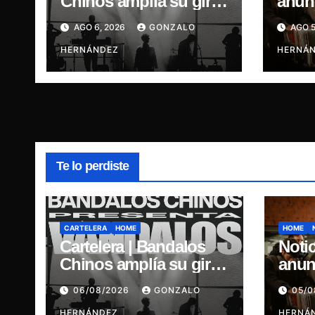
Chinos amplía su gira
anun
por Chile y suma
celeb
AGO 6, 2026
GONZALO
AGO 5
concierto en
del 7
Concepción
HERNÁNDEZ
Chile
HERNÁ
Te lo perdiste
CARTELERA
HOME
HOME
Cartelera | Bandalos
Notic
Chinos amplía su gira
anun
por Chile y suma
cele
06/08/2026
GONZALO
05/
concierto en
del 7
HERNÁNDEZ
HERNÁ