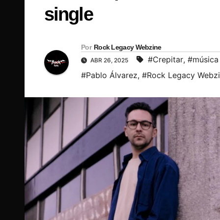
single
Por
Rock Legacy Webzine
#Crepitar
,
#música 
ABR 26, 2025
#Pablo Álvarez
,
#Rock Legacy Webz