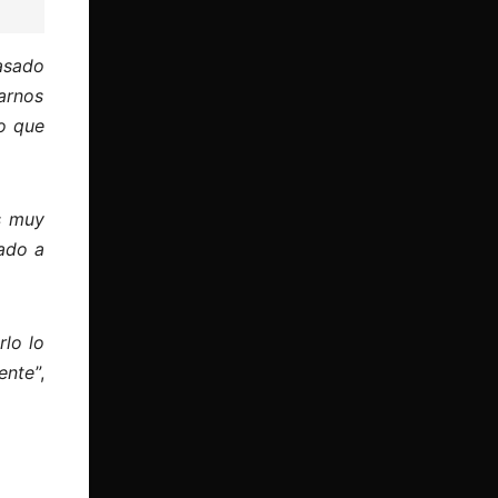
asado
arnos
lo que
s muy
ado a
lo lo
ente
”,