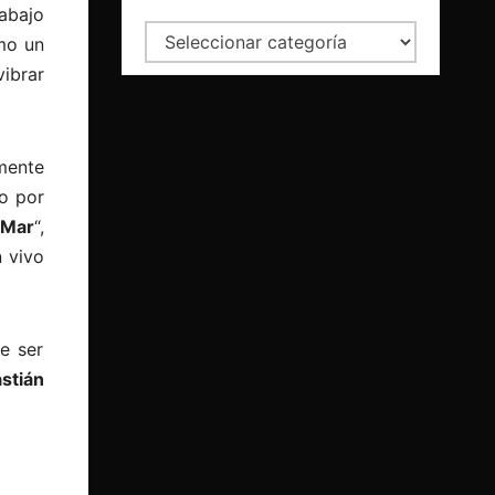
abajo
Categorías
o un
vibrar
mente
so por
 Mar
“,
n vivo
e ser
stián