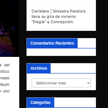
Cartelera | Siniestra Pandora
lleva su gira de invierno
“Elegía” a Concepción.
Comentarios Recientes
a del
Archivos
ítico
amado
Archivos
álbum
en uno
Categorías