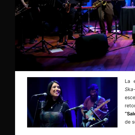
La 
Ska
esc
reto
“Sal
de s