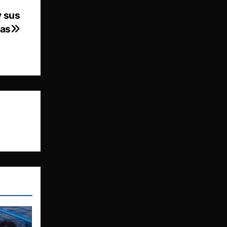
y sus
das