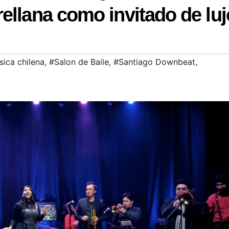
ellana como invitado de luj
ica chilena
,
#Salon de Baile
,
#Santiago Downbeat
,