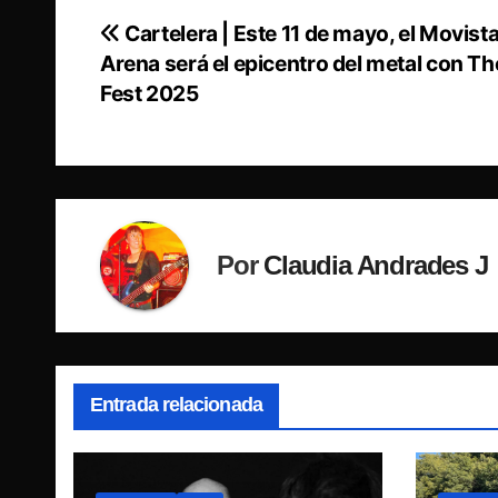
Cartelera | Este 11 de mayo, el Movist
Navegación
Arena será el epicentro del metal con Th
de
Fest 2025
entradas
Por
Claudia Andrades J
Entrada relacionada