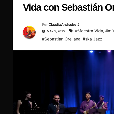
Vida con Sebastián Or
Por
Claudia Andrades J
#Maestra Vida
,
#mús
MAY 5, 2025
#Sebastian Orellana
,
#ska Jazz