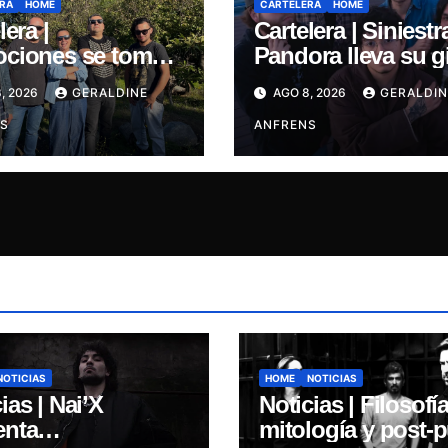
RA
HOME
CARTELERA
HOME
lera |
Cartelera | Siniestr
ciones se toma
Pandora lleva su g
allejón:
de invierno “Elegía
, 2026
GERALDINE
AGO 8, 2026
GERALDIN
ntación oficial de
Concepción.
 y estreno del
S
ANFRENS
e “Mujer
lata”
NOTICIAS
HOME
NOTICIAS
ias | Nai’X
Noticias | Filosofía
enta
mitología y post-