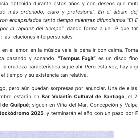
encia obtenida durante estos años y con deseos que mu
ido más ordenado, claro y profesional. En el álbum de
ron encapsulados tanto tiempo mientras difundíamos “El E
por la rapidez del tiempo”
, dando forma a un LP que ta
: las relaciones interpersonales.
 en el amor, en la música vale la pena ir con calma. Toma
stá pasando y sonando.
“Tempus Fugit”
es un disco fino
 la crudeza característica sigue ahí. Pero esta vez, hay al
l tiempo y su existencia tan relativa.
rgo, pero aún quedan sorpresas por anunciar. Una de ellas
iembre estarán en
Bar Volantín Cultural de Santiago
,
el 2
l de Quilpué
; siguen en Viña del Mar, Concepción y Valpa
ockódromo 2025
, y terminarán el año con un paso por
F