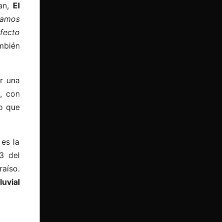
tan,
El
jamos
fecto
mbién
r una
, con
go que
 es la
3 del
raíso.
luvial