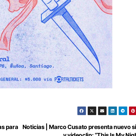
as para
Noticias | Marco Cusato presenta nuevo s
y videoclip: “This Is My Nig