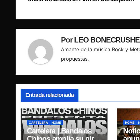
de
entradas
Por
LEO BONECRUSHE
Amante de la música Rock y Meta
propuestas.
Entrada relacionada
CARTELERA
HOME
HOME
Cartelera | Bandalos
Notic
Chinos amplía su gira
anun