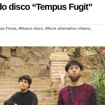
o disco “Tempus Fugit”
las Flores
,
#Nuevo disco
,
#Rock alternativo chileno
,