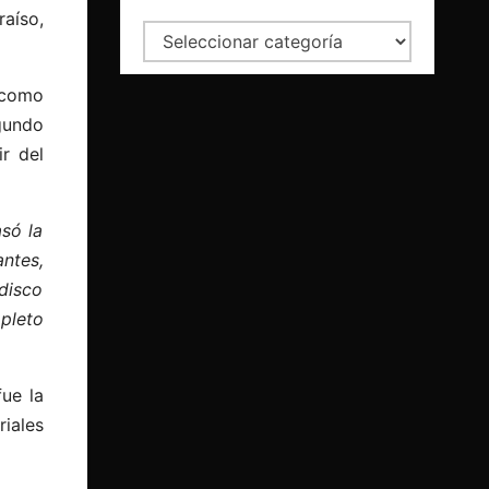
raíso,
Categorías
 como
gundo
r del
só la
ntes,
 disco
mpleto
ue la
iales