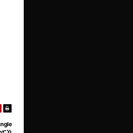
ingle
ht”