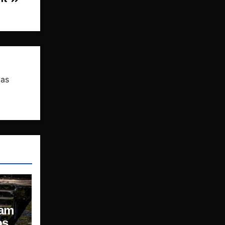
vas
ram
os