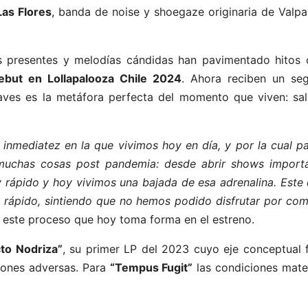
Las Flores
, banda de noise y shoegaze originaria de Valpa
as presentes y melodías cándidas han pavimentado hitos
ebut en Lollapalooza Chile 2024
. Ahora reciben un se
 aves es la metáfora perfecta del momento que viven: sali
inmediatez en la que vivimos hoy en día, y por la cual pa
muchas cosas post pandemia: desde abrir shows importa
y rápido y hoy vivimos una bajada de esa adrenalina. Este
do rápido, sintiendo que no hemos podido disfrutar por co
e este proceso que hoy toma forma en el estreno.
cto Nodriza”
, su primer LP del 2023 cuyo eje conceptual f
ciones adversas. Para
“Tempus Fugit”
las condiciones mater