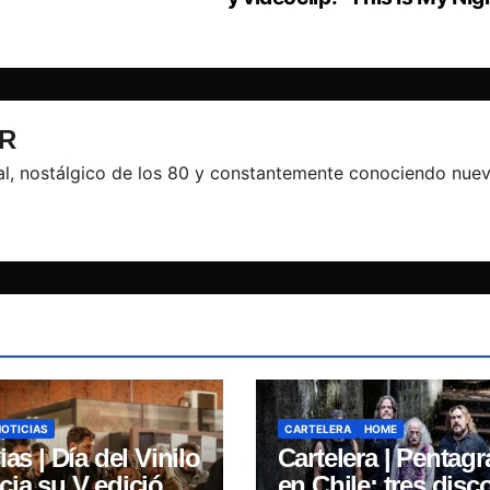
R
l, nostálgico de los 80 y constantemente conociendo nue
NOTICIAS
CARTELERA
HOME
ias | Día del Vinilo
Cartelera | Pentag
cia su V edición
en Chile: tres disc