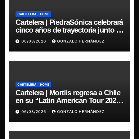
CARTELERA
HOME
Cartelera | PiedraSónica celebrará
cinco años de trayectoria junto a
The Ganjas en el Bar de René
06/08/2026
GONZALO HERNÁNDEZ
CARTELERA
HOME
Cartelera | Mortiis regresa a Chile
en su “Latin American Tour 2026”
y exclusivo show en Sala RBX
06/08/2026
GONZALO HERNÁNDEZ