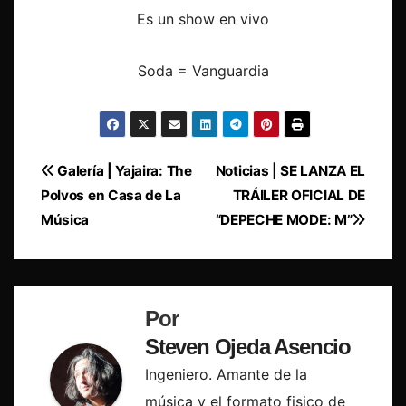
Es un show en vivo
Soda = Vanguardia
Navegación
Galería | Yajaira: The
Noticias | SE LANZA EL
Polvos en Casa de La
TRÁILER OFICIAL DE
de
Música
“DEPECHE MODE: M”
entradas
Por
Steven Ojeda Asencio
Ingeniero. Amante de la
música y el formato fisico de