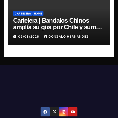
CARTELERA
HOME
Cartelera | Bandalos Chinos
amplía su gira por Chile y suma
concierto en Concepción
06/08/2026
GONZALO HERNÁNDEZ