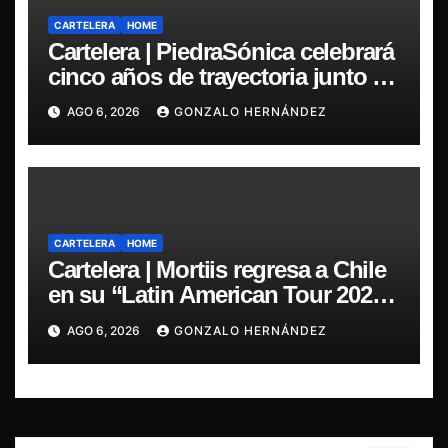
CARTELERA
HOME
Cartelera | PiedraSónica celebrará
cinco años de trayectoria junto a
The Ganjas en el Bar de René
AGO 6, 2026
GONZALO HERNÁNDEZ
CARTELERA
HOME
Cartelera | Mortiis regresa a Chile
en su “Latin American Tour 2026”
y exclusivo show en Sala RBX
AGO 6, 2026
GONZALO HERNÁNDEZ