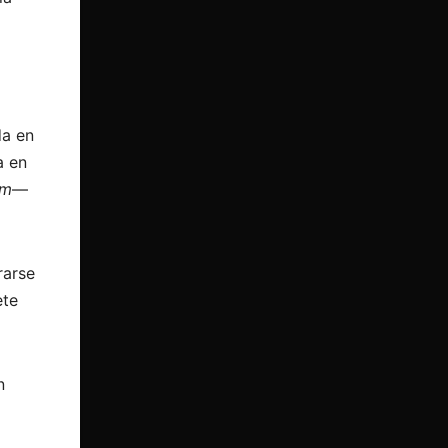
da en
a en
am
—
rarse
ete
n