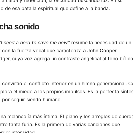
, a caída y redención, la oscuridad buscando luz. En su
 de esa batalla espiritual que define a la banda.
echa sonido
“I need a hero to save me now”
resume la necesidad de un
y con la fuerza vocal que caracteriza a John Cooper,
er, cuya voz agrega un contraste angelical al tono bélico
 convirtió el conflicto interior en un himno generacional. 
plora el miedo a los propios impulsos. Es la perfecta síntes
a por seguir siendo humano.
na melancolía más íntima. El piano y los arreglos de cuerd
ntre tanta furia. Es la primera de varias canciones que
rder intensidad.