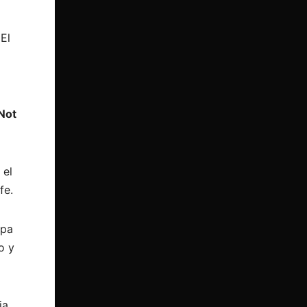
El
 Not
 el
fe.
apa
o y
ia