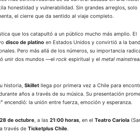
ila honestidad y vulnerabilidad. Sin grandes arreglos, solo
enta, el cierre que da sentido al viaje completo.
ística que los catapultó a un público mucho más amplio. El
uvo
disco de platino
en Estados Unidos y convirtió a la ban
ionales. Pero más allá de los números, su importancia radic
tió unir dos mundos —el
rock
espiritual y el
metal
mainstre
u historia,
Skillet
llega por primera vez a Chile para encont
 durante años a través de su música. Su presentación prom
”
encendió: la unión entre fuerza, emoción y esperanza.
28 de octubre
, a las
21:00 horas
, en el
Teatro Cariola
(Sa
 a través de
Ticketplus Chile
.