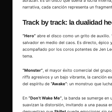
abrazan. Es un disco que suena a lucha interna
narrativa, cada canción representa un fragmento
Track by track: la dualidad h
“Hero”
abre el disco como un grito de auxilio.
salvador en medio del caos. Es directo, épico 
acompañado por los coros potentes de Jen Ledg
tema.
“Monster”
, el mayor éxito comercial del grupo,
riffs
agresivos y un bajo vibrante, la canción ex
del espíritu de
“Awake”
: un monstruo que luch
En
“Don’t Wake Me”
, la banda se sumerge en u
suavizan la distorsión, invitando a una pausa e
demuestran que
Skillet
puede emocionar sin pe