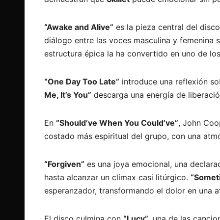
“Awake and Alive”
es la pieza central del disc
diálogo entre las voces masculina y femenina sim
estructura épica la ha convertido en uno de 
“One Day Too Late”
introduce una reflexión s
Me, It’s You”
descarga una energía de liberación
En
“Should’ve When You Could’ve”
, John Coo
costado más espiritual del grupo, con una atmó
“Forgiven”
es una joya emocional, una declara
hasta alcanzar un clímax casi litúrgico.
“Somet
esperanzador, transformando el dolor en una a
El disco culmina con
“Lucy”
, una de las canci