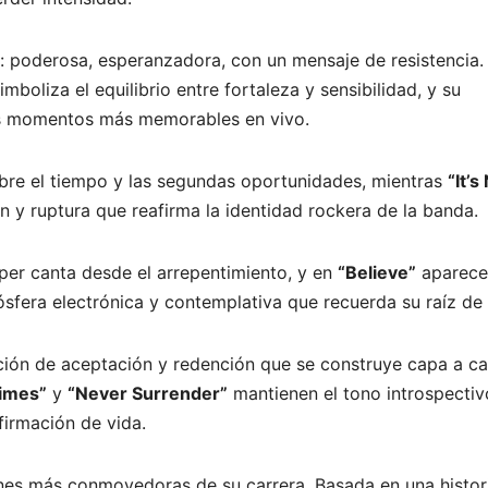
o: poderosa, esperanzadora, con un mensaje de resistencia. 
boliza el equilibrio entre fortaleza y sensibilidad, y su
los momentos más memorables en vivo.
obre el tiempo y las segundas oportunidades, mientras
“It’s
 y ruptura que reafirma la identidad rockera de la banda.
per canta desde el arrepentimiento, y en
“Believe”
aparece
sfera electrónica y contemplativa que recuerda su raíz de 
ción de aceptación y redención que se construye capa a c
imes”
y
“Never Surrender”
mantienen el tono introspectiv
firmación de vida.
ones más conmovedoras de su carrera. Basada en una histor