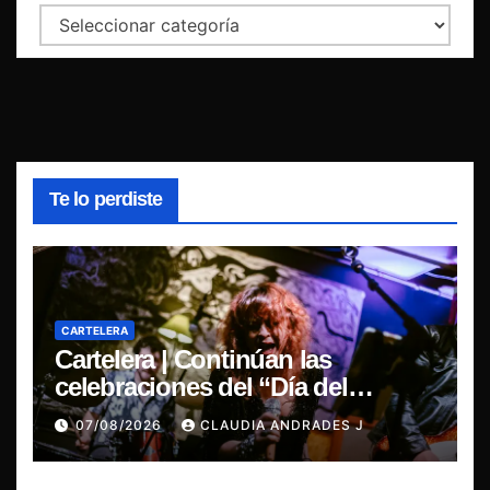
Categorías
Te lo perdiste
CARTELERA
Cartelera | Continúan las
celebraciones del “Día del
Blues”, La Rox se presentará este
07/08/2026
CLAUDIA ANDRADES J
sábado en Concepción