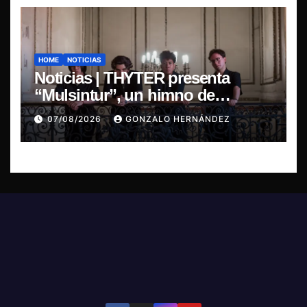
HOME
NOTICIAS
Noticias | THYTER presenta
“Mulsintur”, un himno de
heavy/power metal inspirado en
07/08/2026
GONZALO HERNÁNDEZ
Tomás Paniri