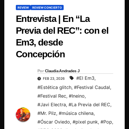
REVIEW
REVIEW CONCIERTO
Entrevista | En “La
Previa del REC”: con el
Em3, desde
Concepción
Por
Claudia Andrades J
#El Em3
,
FEB 23, 2026
#Estética glitch
,
#Festival Caudal
,
#Festival Rec
,
#Ineino
,
#Javi Electra
,
#La Previa del REC
,
#Mr. Pilz
,
#música chilena
,
#Óscar Oviedo
,
#pixel punk
,
#Pop
,