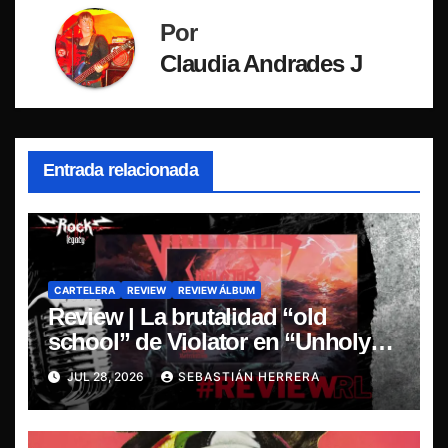
Por
Claudia Andrades J
Entrada relacionada
CARTELERA
REVIEW
REVIEW ÁLBUM
Review | La brutalidad “old
school” de Violator en “Unholy
Retribution”
JUL 28, 2026
SEBASTIÁN HERRERA