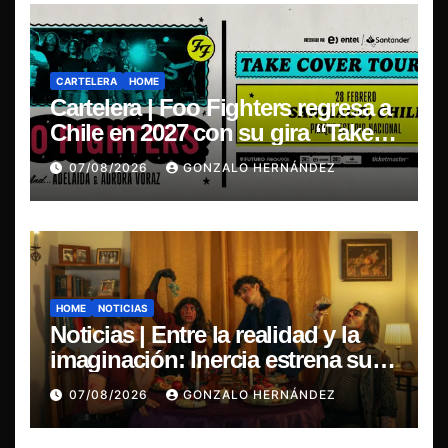
CARTELERA
HOME
Cartelera | Foo Fighters regresa a
Chile en 2027 con su gira “Take
Cover Tour 2027”
07/08/2026
GONZALO HERNÁNDEZ
HOME
NOTICIAS
Noticias | Entre la realidad y la
imaginación: Inercia estrena su
primer single “Marilina”
07/08/2026
GONZALO HERNÁNDEZ