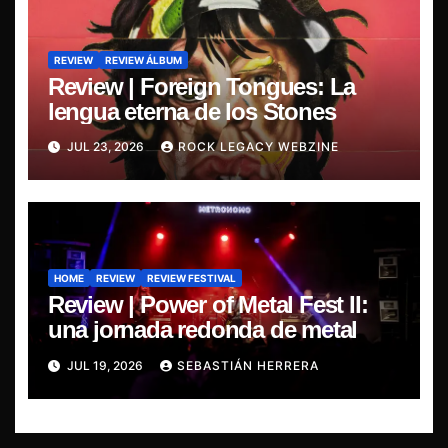
REVIEW
REVIEW ÁLBUM
Review | Foreign Tongues: La
lengua eterna de los Stones
JUL 23, 2026
ROCK LEGACY WEBZINE
HOME
REVIEW
REVIEW FESTIVAL
Review | Power of Metal Fest II:
una jornada redonda de metal
JUL 19, 2026
SEBASTIÁN HERRERA