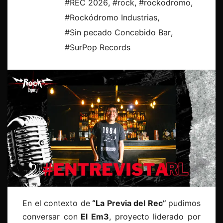
#REC 2026
,
#rock
,
#rockodromo
,
#Rockódromo Industrias
,
#Sin pecado Concebido Bar
,
#SurPop Records
En el contexto de
“La Previa del Rec”
pudimos
conversar con
El Em3
, proyecto
liderado por