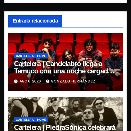
Entrada relacionada
CARTELERA
HOME
Cartelera | Candelabro llega a
Temuco con una noche cargada
de indie
AGO 6, 2026
GONZALO HERNÁNDEZ
CARTELERA
HOME
Cartelera | PiedraSónica celebrará