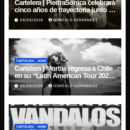
Cartelera | PiedraSónica celebrará
cinco años de trayectoria junto a
The Ganjas en el Bar de René
06/08/2026
GONZALO HERNÁNDEZ
CARTELERA
HOME
Cartelera | Mortiis regresa a Chile
en su “Latin American Tour 2026”
y exclusivo show en Sala RBX
06/08/2026
GONZALO HERNÁNDEZ
CARTELERA
HOME