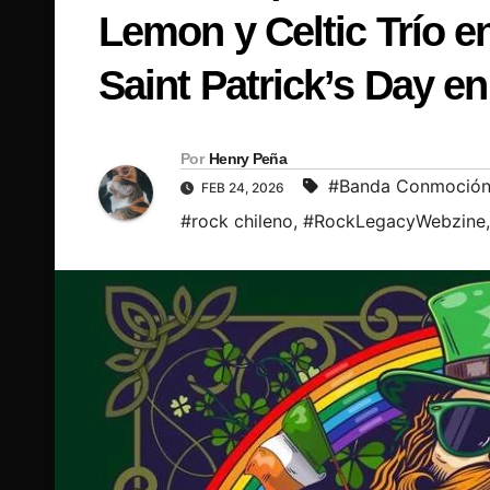
Lemon y Celtic Trío e
Saint Patrick’s Day e
Por
Henry Peña
#Banda Conmoció
FEB 24, 2026
#rock chileno
,
#RockLegacyWebzine