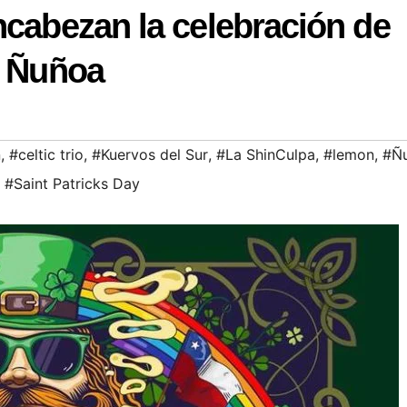
ncabezan la celebración de
n Ñuñoa
n
,
#celtic trio
,
#Kuervos del Sur
,
#La ShinCulpa
,
#lemon
,
#Ñ
,
#Saint Patricks Day