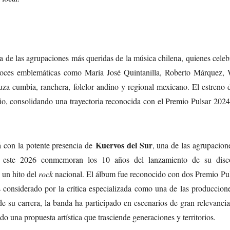
na de las agrupaciones más queridas de la música chilena, quienes cele
 voces emblemáticas como María José Quintanilla, Roberto Márquez,
za cumbia, ranchera, folclor andino y regional mexicano. El estreno 
ario, consolidando una trayectoria reconocida con el Premio Pulsar 20
Kuervos del Sur
 con la potente presencia de
, una de las agrupacio
es este 2026 conmemoran los 10 años del lanzamiento de su dis
 un hito del
rock
nacional. El álbum fue reconocido con dos Premio Pul
 considerado por la crítica especializada como una de las produccion
de su carrera, la banda ha participado en escenarios de gran relevanc
 una propuesta artística que trasciende generaciones y territorios.