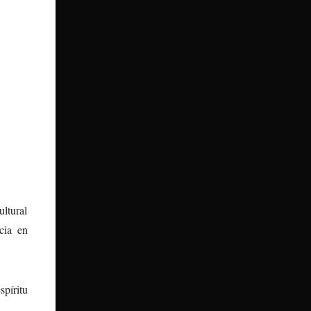
ltural
cia en
píritu