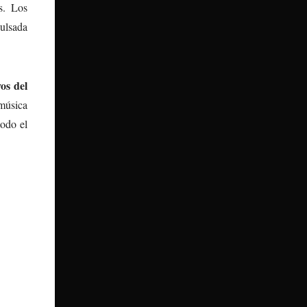
s. Los
ulsada
os del
 música
odo el