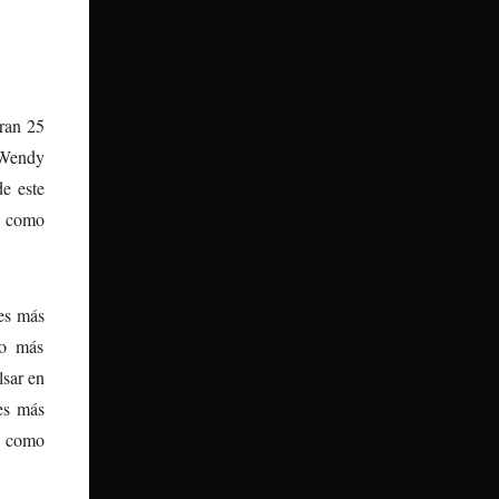
bran 25
 Wendy
de este
24 como
nes más
co más
sar en
es más
ia como