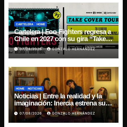
CARTELERA
HOME
Cartelera | Foo Fighters regresa a
Chile en 2027 con su gira “Take
Cover Tour 2027”
07/08/2026
GONZALO HERNÁNDEZ
HOME
NOTICIAS
Noticias | Entre la realidad y la
imaginación: Inercia estrena su
primer single “Marilina”
07/08/2026
GONZALO HERNÁNDEZ