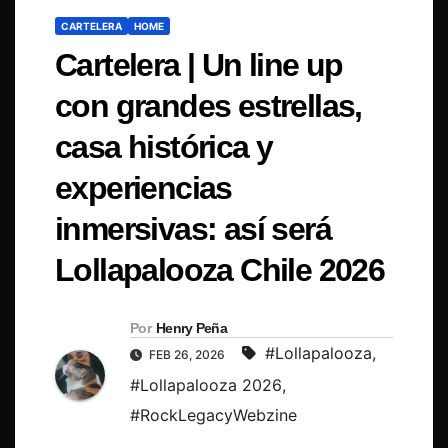
CARTELERA
HOME
Cartelera | Un line up
con grandes estrellas,
casa histórica y
experiencias
inmersivas: así será
Lollapalooza Chile 2026
Por
Henry Peña
#Lollapalooza
,
FEB 26, 2026
#Lollapalooza 2026
,
#RockLegacyWebzine