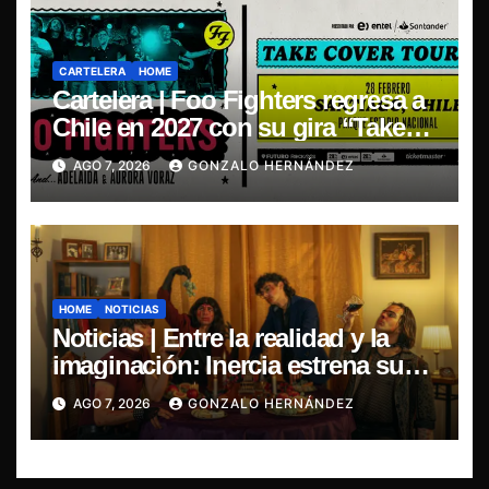
CARTELERA
HOME
Cartelera | Foo Fighters regresa a
Chile en 2027 con su gira “Take
Cover Tour 2027”
AGO 7, 2026
GONZALO HERNÁNDEZ
HOME
NOTICIAS
Noticias | Entre la realidad y la
imaginación: Inercia estrena su
primer single “Marilina”
AGO 7, 2026
GONZALO HERNÁNDEZ