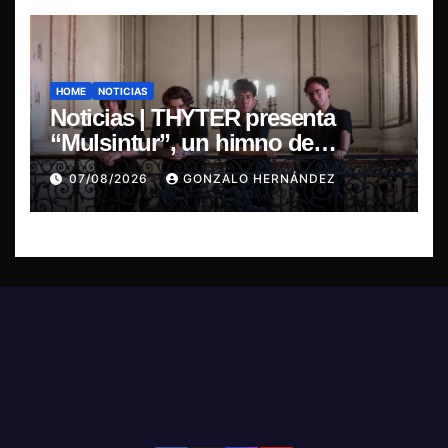
HOME
NOTICIAS
Noticias | THYTER presenta
“Mulsintur”, un himno de
heavy/power metal inspirado en
07/08/2026
GONZALO HERNÁNDEZ
Tomás Paniri