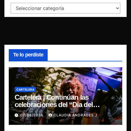
Categorías
Te lo perdiste
CARTELERA
Cartelera | Continúan las
celebraciones del “Día del
Blues”, La Rox se presentará este
07/08/2026
CLAUDIA ANDRADES J
sábado en Concepción