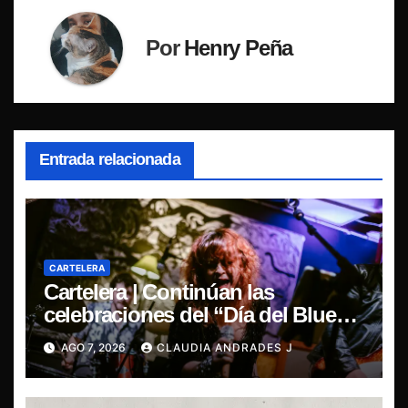
Por
Henry Peña
Entrada relacionada
CARTELERA
Cartelera | Continúan las
celebraciones del “Día del Blues”,
La Rox se presentará este sábado
AGO 7, 2026
CLAUDIA ANDRADES J
en Concepción