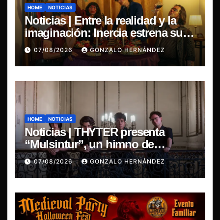
HOME
NOTICIAS
Noticias | Entre la realidad y la
imaginación: Inercia estrena su
primer single “Marilina”
07/08/2026
GONZALO HERNÁNDEZ
HOME
NOTICIAS
Noticias | THYTER presenta
“Mulsintur”, un himno de
heavy/power metal inspirado en
07/08/2026
GONZALO HERNÁNDEZ
Tomás Paniri