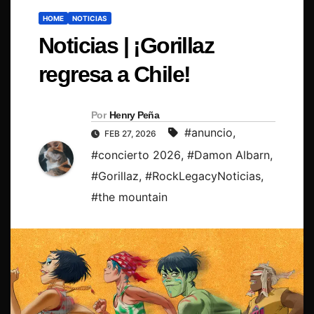
HOME
NOTICIAS
Noticias | ¡Gorillaz
regresa a Chile!
Por
Henry Peña
#anuncio
,
FEB 27, 2026
#concierto 2026
,
#Damon Albarn
,
#Gorillaz
,
#RockLegacyNoticias
,
#the mountain