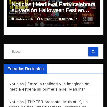
Noticias | Medieval Party celebrará
su versión Halloween Fest en
Aldea del Encuentro
AGO 7, 2026
GONZALO HERNÁNDEZ
Entradas Recientes
Noticias | Entre la realidad y la imaginación:
Inercia estrena su primer single “Marilina”
Noticias | THYTER presenta “Mulsintur”, un