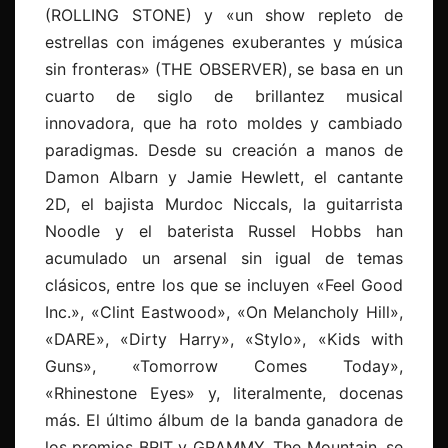
(ROLLING STONE) y «un show repleto de
estrellas con imágenes exuberantes y música
sin fronteras» (THE OBSERVER), se basa en un
cuarto de siglo de brillantez musical
innovadora, que ha roto moldes y cambiado
paradigmas. Desde su creación a manos de
Damon Albarn y Jamie Hewlett, el cantante
2D, el bajista Murdoc Niccals, la guitarrista
Noodle y el baterista Russel Hobbs han
acumulado un arsenal sin igual de temas
clásicos, entre los que se incluyen «Feel Good
Inc.», «Clint Eastwood», «On Melancholy Hill»,
«DARE», «Dirty Harry», «Stylo», «Kids with
Guns», «Tomorrow Comes Today»,
«Rhinestone Eyes» y, literalmente, docenas
más. El último álbum de la banda ganadora de
los premios BRIT y GRAMMY, The Mountain, se