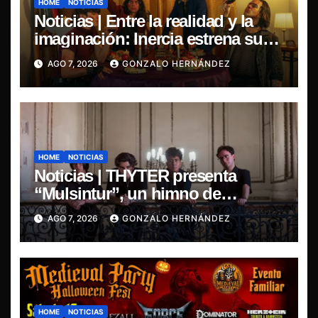
HOME
NOTICIAS
Noticias | Entre la realidad y la
imaginación: Inercia estrena su
primer single “Marilina”
AGO 7, 2026
GONZALO HERNÁNDEZ
HOME
NOTICIAS
Noticias | THYTER presenta
“Mulsintur”, un himno de
heavy/power metal inspirado en
AGO 7, 2026
GONZALO HERNÁNDEZ
Tomás Paniri
HOME
NOTICIAS