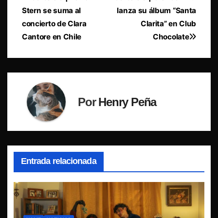
Navegación
Stern se suma al
lanza su álbum “Santa
de
concierto de Clara
Clarita” en Club
entradas
Cantore en Chile
Chocolate
Por
Henry Peña
Entrada relacionada