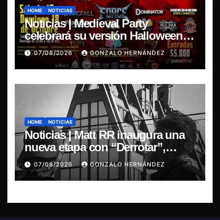
HOME
NOTICIAS
Noticias | Medieval Party
celebrará su versión Halloween
Fest en Aldea del Encuentro
07/08/2026
GONZALO HERNÁNDEZ
HOME
NOTICIAS
Noticias | Matt RR inaugura una
nueva etapa con “Derrotar”,
primer adelanto de su EP
07/08/2026
GONZALO HERNÁNDEZ
Resonancia de Umbral