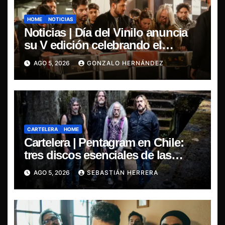
HOME
NOTICIAS
Noticias | Día del Vinilo anuncia
su V edición celebrando el
regreso del 7″ fabricado en Chile
AGO 5, 2026
GONZALO HERNÁNDEZ
CARTELERA
HOME
Cartelera | Pentagram en Chile:
tres discos esenciales de las
leyendas del doom
AGO 5, 2026
SEBASTIÁN HERRERA