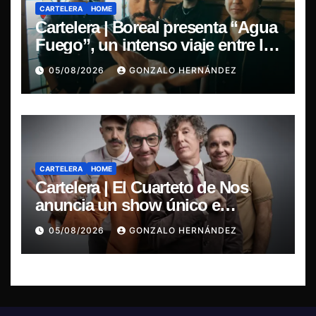
CARTELERA
HOME
Cartelera | Boreal presenta “Agua
Fuego”, un intenso viaje entre la
pasión y la desilusión
05/08/2026
GONZALO HERNÁNDEZ
CARTELERA
HOME
Cartelera | El Cuarteto de Nos
anuncia un show único e
irrepetible en el Movistar Arena
05/08/2026
GONZALO HERNÁNDEZ