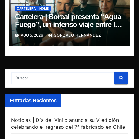
CARTELERA
HOME
Cartelera | Boreal presenta “Agua
Fuego”, un intenso viaje entre la
pasión y la desilusión
AGO 5, 2026
GONZALO HERNÁNDEZ
Entradas Recientes
Noticias | Día del Vinilo anuncia su V edición
celebrando el regreso del 7″ fabricado en Chile