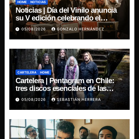
HOME
NOTICIAS
Noticias | Día del Vinilo anuncia
su V edición celebrando el
regreso del 7″ fabricado en Chile
05/08/2026
GONZALO HERNÁNDEZ
CARTELERA
HOME
Cartelera | Pentagram en Chile:
tres discos esenciales de las
leyendas del doom
05/08/2026
SEBASTIÁN HERRERA