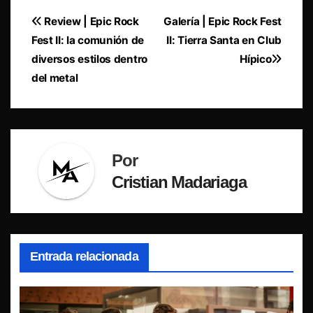
Navegación
Review | Epic Rock
Galería | Epic Rock Fest
Fest II: la comunión de
II: Tierra Santa en Club
de
diversos estilos dentro
Hípico
entradas
del metal
Por
Cristian Madariaga
Entrada relacionada