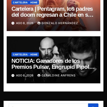
CARTELERA
HOME
Cartelera | Pentagram, los padres
del doom regresan a Chile en su
última misa
AGO 8, 2026
GONZALO HERNÁNDEZ
CARTELERA
HOME
NOTICIA: Ganadores de los
Premios Pulsar, Engrupid Pipol
presentan show exclusivo.
AGO 8, 2026
GERALDINE ANFRENS