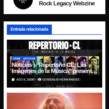
Rock Legacy Webzine
Entrada relacionada
HOME
NOTICIAS
Noticias | “Repertorio CL: Las
Imágenes de la Música” presenta
la esencia del nuevo sonido
AGO 8, 2026
GONZALO HERNÁNDEZ
nacional