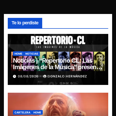
Te lo perdiste
HOME
NOTICIAS
Noticias | “Repertorio CL: Las
Imágenes de la Música” presenta
la esencia del nuevo sonido
08/08/2026
GONZALO HERNÁNDEZ
nacional
CARTELERA
HOME