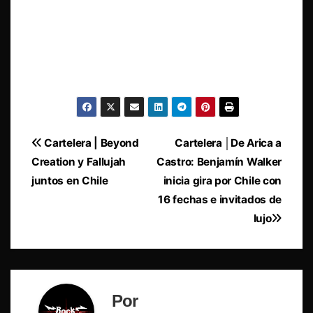
Navegación
Cartelera | Beyond
Cartelera │De Arica a
Creation y Fallujah
Castro: Benjamín Walker
de
juntos en Chile
inicia gira por Chile con
entradas
16 fechas e invitados de
lujo
Por