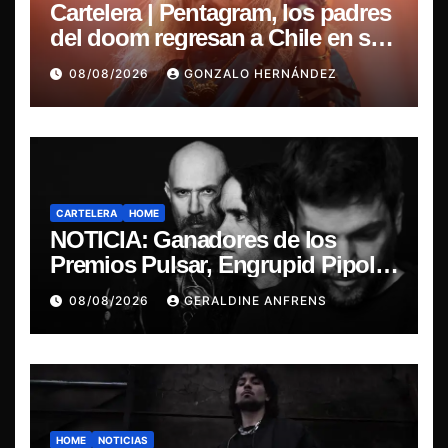
Cartelera | Pentagram, los padres
del doom regresan a Chile en su
última misa
08/08/2026
GONZALO HERNÁNDEZ
CARTELERA
HOME
NOTICIA: Ganadores de los
Premios Pulsar, Engrupid Pipol
presentan show exclusivo.
08/08/2026
GERALDINE ANFRENS
HOME
NOTICIAS