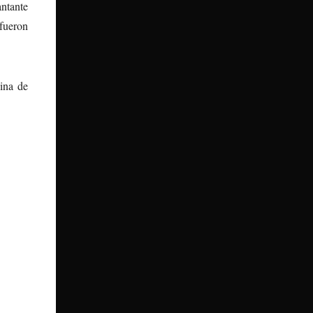
ntante
fueron
cina de