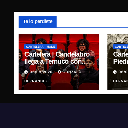
Te lo perdiste
CARTELERA
HOME
CARTEL
Cartelera | Candelabro
Carte
llega a Temuco con
Pied
una noche cargada de
cinc
06/08/2026
GONZALO
06/
indie
traye
HERNÁNDEZ
Ganj
HERNÁ
Ren