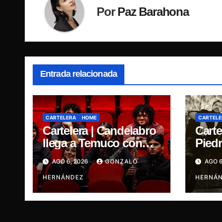
Por
Paz Barahona
Entrada relacionada
CARTELERA
HOME
CARTELE
Cartelera | Candelabro
Carte
llega a Temuco con
Piedr
una noche cargada de
cinc
AGO 6, 2026
GONZALO
AGO 6
indie
traye
HERNÁNDEZ
Ganja
HERNÁ
René