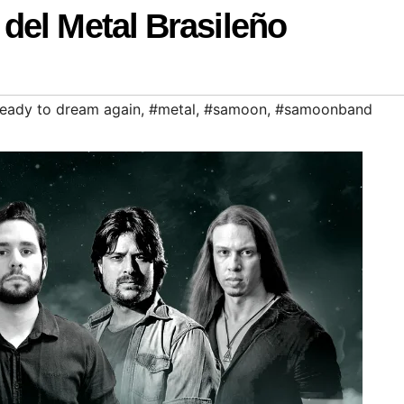
del Metal Brasileño
ready to dream again
,
#metal
,
#samoon
,
#samoonband