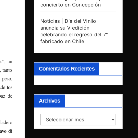
concierto en Concepción
Noticias | Día del Vinilo
anuncia su V edición
celebrando el regreso del 7″
fabricado en Chile
n”
, un
Comentarios Recientes
, tanto
 peso,
sde los
paz de
Archivos
Archivos
dadero
avo di