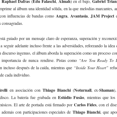
Raphael Dafras
Edu Falaschi
Almah
Gabriel Trian
,
(
,
) en el bajo,
mprime al álbum una identidad sólida, en la que melodías marcantes, a
Angra
Avantasia
JAM Project
an con influencias de bandas como
,
,
as consagradas.
stá guiado por un mensaje claro de esperanza, superación y reconexi
a seguir adelante incluso frente a las adversidades, reforzando la idea
un discurso ingenuo, el álbum aborda la superación como un proceso co
a importancia de nunca rendirse. Pistas como
“Are You Ready To 
ón incluso después de la caída, mientras que
“Inside Your Heart”
refue
 de cada individuo.
elli
Thiago Bianchi
Noturnall
Shaman
en asociación con
(
, ex-
)
Estúdio Fusão
 disco. La batería fue grabada en
, mientras que los
Carlos Fides
músicos. El arte de portada está firmado por
, con el dis
Thiago Bianchi
 además con participaciones especiales de
, que apo