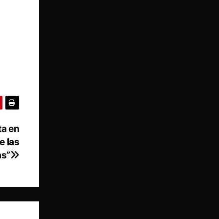
ta en
e las
s”