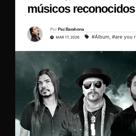
músicos reconocidos 
Por
Paz Barahona
#Álbum
,
#are you 
MAR 17, 2026