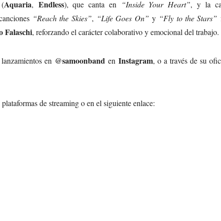
Aquaria
Endless
(
,
), que canta en
“Inside Your Heart”
, y la ca
s canciones
“Reach the Skies”
,
“Life Goes On”
y
“Fly to the Stars”
o Falaschi
, reforzando el carácter colaborativo y emocional del trabajo.
@samoonband
Instagram
s lanzamientos en
en
, o a través de su ofi
 plataformas de streaming o en el siguiente enlace: