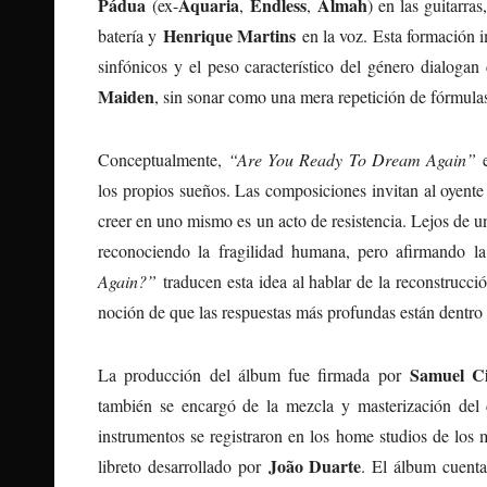
Pádua
Aquaria
Endless
Almah
(ex-
,
,
) en las guitarras
Henrique Martins
batería y
en la voz. Esta formación i
sinfónicos y el peso característico del género dialog
Maiden
, sin sonar como una mera repetición de fórmul
Conceptualmente,
“Are You Ready To Dream Again”
e
los propios sueños. Las composiciones invitan al oyente 
creer en uno mismo es un acto de resistencia. Lejos de 
reconociendo la fragilidad humana, pero afirmando l
Again?”
traducen esta idea al hablar de la reconstrucci
noción de que las respuestas más profundas están dentro
Samuel Cir
La producción del álbum fue firmada por
también se encargó de la mezcla y masterización del
instrumentos se registraron en los home studios de los 
João Duarte
libreto desarrollado por
. El álbum cuenta