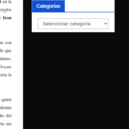
i
en la
Categorías
rreglos
Iron
e
Categorías
ón con
 de que
ntinuo,
Dream
rza la
, quien
 demás
eño del
rta sus