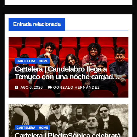
Entrada relacionada
CARTELERA
HOME
Cartelera | Candelabro llega a
Temuco con una noche cargada
de indie
AGO 6, 2026
GONZALO HERNÁNDEZ
CARTELERA
HOME
Cartelera | PiedraSónica celebrará