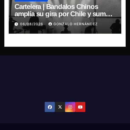
Cartelera | Bandalos Chinos
amplía su gira por Chile y suma
concierto en Concepción
06/08/2026
GONZALO HERNÁNDEZ