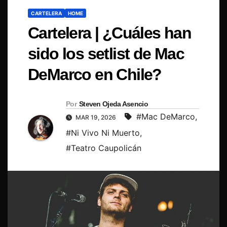
CARTELERA
HOME
Cartelera | ¿Cuáles han
sido los setlist de Mac
DeMarco en Chile?
Por
Steven Ojeda Asencio
#Mac DeMarco
,
MAR 19, 2026
#Ni Vivo Ni Muerto
,
#Teatro Caupolicán