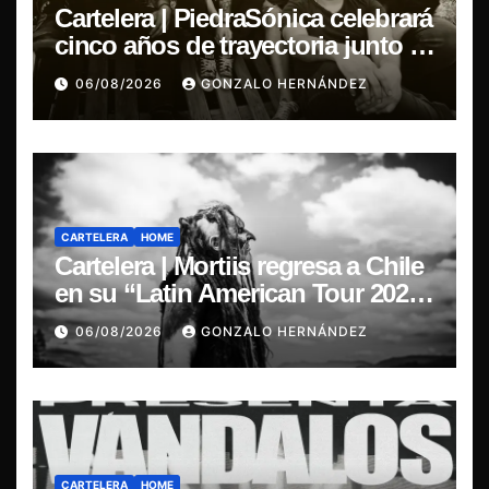
Cartelera | PiedraSónica celebrará
cinco años de trayectoria junto a
The Ganjas en el Bar de René
06/08/2026
GONZALO HERNÁNDEZ
CARTELERA
HOME
Cartelera | Mortiis regresa a Chile
en su “Latin American Tour 2026”
y exclusivo show en Sala RBX
06/08/2026
GONZALO HERNÁNDEZ
CARTELERA
HOME