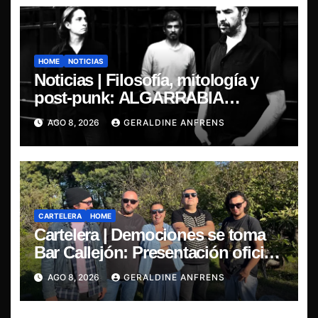
HOME
NOTICIAS
Noticias | Filosofía, mitología y
post-punk: ALGARRABIA
presenta “Cantos de Sirena”
AGO 8, 2026
GERALDINE ANFRENS
CARTELERA
HOME
Cartelera | Demociones se toma
Bar Callejón: Presentación oficial
de su EP y estreno del single
AGO 8, 2026
GERALDINE ANFRENS
“Mujer Escarlata”