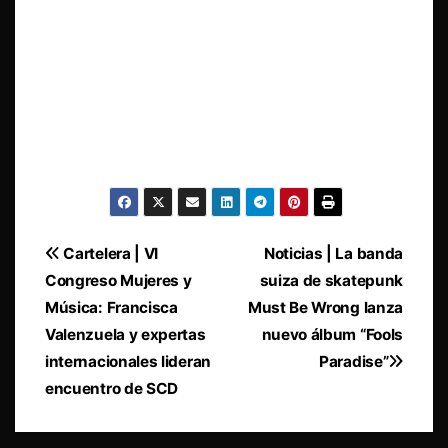
Navegación
Cartelera | VI
Noticias | La banda
Congreso Mujeres y
suiza de skatepunk
de
Música: Francisca
Must Be Wrong lanza
entradas
Valenzuela y expertas
nuevo álbum “Fools
internacionales lideran
Paradise”
encuentro de SCD