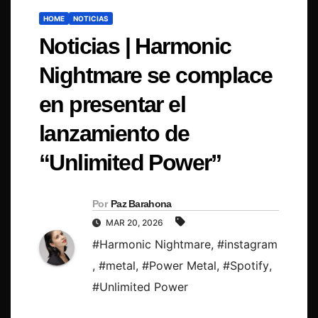
HOME
NOTICIAS
Noticias | Harmonic
Nightmare se complace
en presentar el
lanzamiento de
“Unlimited Power”
Por
Paz Barahona
MAR 20, 2026
#Harmonic Nightmare
,
#instagram
,
#metal
,
#Power Metal
,
#Spotify
,
#Unlimited Power