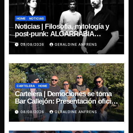
HOME
NOTICIAS
Noticias | Filosofía, mitología y
post-punk: ALGARRABIA
presenta “Cantos de Sirena”
08/08/2026
GERALDINE ANFRENS
CARTELERA
HOME
Cartelera | Demociones se toma
Bar Callejón: Presentación oficial
de su EP y estreno del single
08/08/2026
GERALDINE ANFRENS
“Mujer Escarlata”